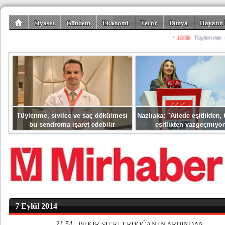
Siyaset
Gündem
Ekonomi
Terör
Dünya
Hayatın 
Kültür-Sanat
Bilim-Teknoloji
Gezi-Turizm
Spor
Misafir K
Tüylenme, sivilce ve saç dökülmesi
Nazlıaka: ''Ailede eşitlikten
bu sendroma işaret edebilir
eşitlikten vazgeçmiyor
7 Eylül 2014
21:54
BEKİR SITKI ERDOĞAN'IN ARDINDAN