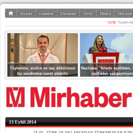
Siyaset
Gündem
Ekonomi
Terör
Dünya
Hayatın 
Kültür-Sanat
Bilim-Teknoloji
Gezi-Turizm
Spor
Misafir K
Tüylenme, sivilce ve saç dökülmesi
Nazlıaka: ''Ailede eşitlikten
bu sendroma işaret edebilir
eşitlikten vazgeçmiyor
13 Eylül 2014
23:44
TÜRK OCAKLARI'NDAN TÜRKMENLER İÇİN