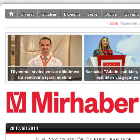
Siyaset
Gündem
Ekonomi
Terör
Dünya
Hayatın 
Kültür-Sanat
Bilim-Teknoloji
Gezi-Turizm
Spor
Misafir K
Tüylenme, sivilce ve saç dökülmesi
Nazlıaka: ''Ailede eşitlikten
bu sendroma işaret edebilir
eşitlikten vazgeçmiyor
28 Eylül 2014
21:50
YAZI VE EDITÖRLÜK KURSU BAŞLIYOR...