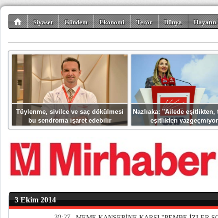
Siyaset
Gündem
Ekonomi
Terör
Dünya
Hayatın 
Kültür-Sanat
Bilim-Teknoloji
Gezi-Turizm
Spor
Misafir K
Tüylenme, sivilce ve saç dökülmesi
Nazlıaka: ''Ailede eşitlikten
bu sendroma işaret edebilir
eşitlikten vazgeçmiyor
3 Ekim 2014
20:27
MEME KANSERİNE KARŞI ''PEMBE İZLER SO