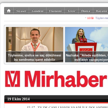
Siyaset
Gündem
Ekonomi
Terör
Dünya
Hayatın 
Kültür-Sanat
Bilim-Teknoloji
Gezi-Turizm
Spor
Misafir K
Tüylenme, sivilce ve saç dökülmesi
Nazlıaka: ''Ailede eşitlikten
bu sendroma işaret edebilir
eşitlikten vazgeçmiyor
19 Ekim 2014
15:17
TV DE CANLI YAYIN VAADİ İLE DOLANDIRI