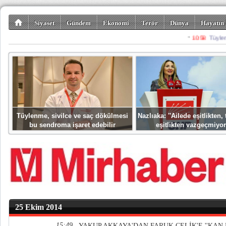
Siyaset
Gündem
Ekonomi
Terör
Dünya
Hayatın 
Kültür-Sanat
Bilim-Teknoloji
Gezi-Turizm
Spor
Misafir K
Tüylenme, sivilce ve saç dökülmesi
Nazlıaka: ''Ailede eşitlikten
bu sendroma işaret edebilir
eşitlikten vazgeçmiyor
25 Ekim 2014
15:49
YAKUP AKKAYA'DAN FARUK ÇELİK'E ''KAN P