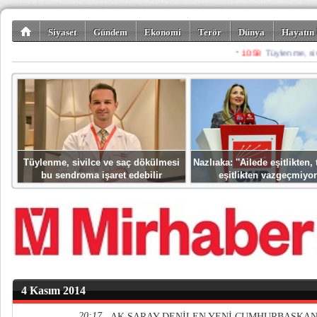
Siyaset
Gündem
Ekonomi
Terör
Dünya
Hayatın 
Kültür-Sanat
Bilim-Teknoloji
Gezi-Turizm
Spor
Misafir K
Tüylenme, sivilce ve saç dökülmesi
Nazlıaka: ''Ailede eşitlikten
bu sendroma işaret edebilir
eşitlikten vazgeçmiyor
4 Kasım 2014
20:17
AK SARAY DENİLEN YENİ CUMHURBAŞKANL