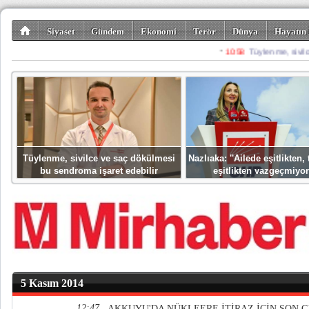
Siyaset
Gündem
Ekonomi
Terör
Dünya
Hayatın 
Kültür-Sanat
Bilim-Teknoloji
Gezi-Turizm
Spor
Misafir K
Tüylenme, sivilce ve saç dökülmesi
Nazlıaka: ''Ailede eşitlikten
bu sendroma işaret edebilir
eşitlikten vazgeçmiyor
5 Kasım 2014
12:47
AKKUYU'DA NÜKLEERE İTİRAZ İÇİN SON G