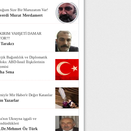
uğum Size Bir Maruzatım Var!
verdi Murat Merdamert
KIRIM VAHŞETİ DAMAR
YOR!!!
 Tarakcı
tejik Bağımlılık ve Diplomatik
oks: ABD-İsrail İlişkilerinin
omisi
iha Sena
miyle Mir Haber'e Değer Katanlar
n Yazarlar
a'nın Ukrayna işgali ve
ndürdükleri
f.Dr.Mehmet Öz Türk