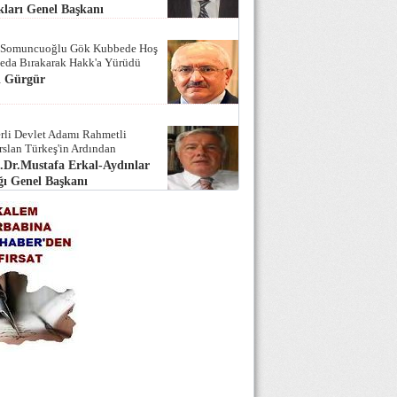
ları Genel Başkanı
 Somuncuoğlu Gök Kubbede Hoş
Seda Bırakarak Hakk'a Yürüdü
i Gürgür
rli Devlet Adamı Rahmetli
rslan Türkeş'in Ardından
.Dr.Mustafa Erkal-Aydınlar
ı Genel Başkanı