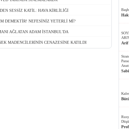
Başb
DEN SESSİZ KATİL: HAVA KİRLİLİĞİ
Hak
AM DEMEKTİR! NEFESİNİZ YETERLİ Mİ?
EMANI AĞLATAN ADAM İSTANBUL'DA
SOY
ARI
NEK MADENCİLERİNİN CENAZESİNE KATILDI
Arif
Stra
Parad
Anat
Sab
Kale
Bütü
Rusy
Düşü
Pro