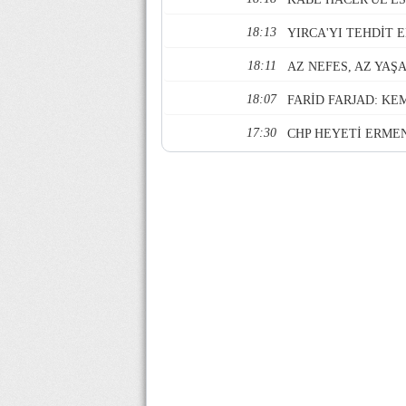
18:13
YIRCA'YI TEHDİT E
18:11
AZ NEFES, AZ YAŞ
18:07
FARİD FARJAD: K
17:30
CHP HEYETİ ERME