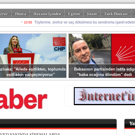
erör
Dünya
Hayatın İçinden
Eğitim
İslam
Türk Dünyası
rizm
Spor
Misafir Kalem
Foto Galeriler
zlıaka: ''Ailede eşitlikten, toplumda
Babasının partisinden istifa edip
eşitlikten vazgeçmiyoruz''
''baba ocağına döndüm'' dedi
Ya
SVED YAKINDA SİNEMALARDA