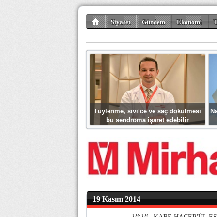
Siyaset
Gündem
Ekonomi
T
Kültür-Sanat
Bilim-Teknoloji
Gezi-Tu
Tüylenme, sivilce ve saç dökülmesi
Na
bu sendroma işaret edebilir
19 Kasım 2014
18:18
KABE HACER'ÜL E