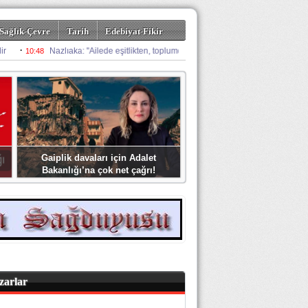
Sağlık-Çevre
Tarih
Edebiyat-Fikir
Gaiplik davaları için Adalet
Bakanlığı’na çok net çağrı!
zarlar