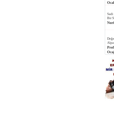
Ocak
Sadi
Bir 
Nur
Değe
Alpa
Prof
Ocağ