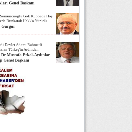
ları Genel Başkanı
 Somuncuoğlu Gök Kubbede Hoş
Seda Bırakarak Hakk'a Yürüdü
i Gürgür
rli Devlet Adamı Rahmetli
rslan Türkeş'in Ardından
.Dr.Mustafa Erkal-Aydınlar
ı Genel Başkanı