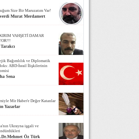
uğum Size Bir Maruzatım Var!
verdi Murat Merdamert
KIRIM VAHŞETİ DAMAR
YOR!!!
 Tarakcı
tejik Bağımlılık ve Diplomatik
oks: ABD-İsrail İlişkilerinin
omisi
iha Sena
miyle Mir Haber'e Değer Katanlar
n Yazarlar
a'nın Ukrayna işgali ve
ndürdükleri
f.Dr.Mehmet Öz Türk