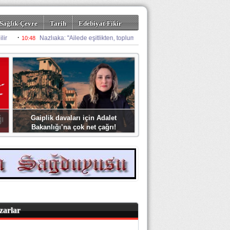
Sağlık-Çevre
Tarih
Edebiyat-Fikir
Gaiplik davaları için Adalet
Bakanlığı’na çok net çağrı!
zarlar