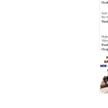
Ocak
Sadi
Bir 
Nur
Değe
Alpa
Prof
Ocağ