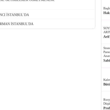
Başb
Hak
CI İSTANBUL'DA
RMAN İSTANBUL'DA
SOY
ARI
Arif
Stra
Parad
Anat
Sab
Kale
Bütü
Rusy
Düşü
Pro