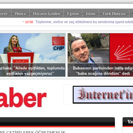
erör
Dünya
Hayatın İçinden
Eğitim
İslam
Türk Dünyası
rizm
Spor
Misafir Kalem
Foto Galeriler
zlıaka: ''Ailede eşitlikten, toplumda
Babasının partisinden istifa edip
eşitlikten vazgeçmiyoruz''
''baba ocağına döndüm'' dedi
Ya
LİNE GETİRİLEREK ÖĞRETMENLİK