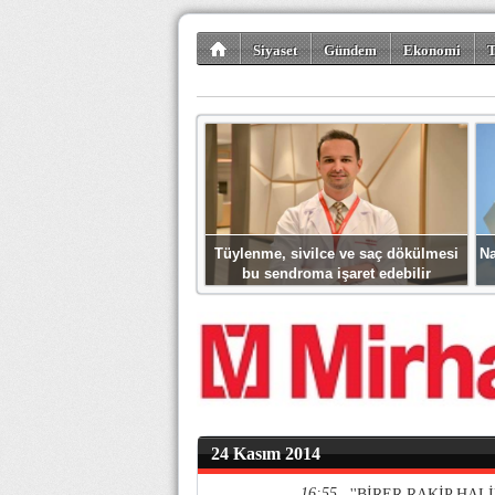
Siyaset
Gündem
Ekonomi
T
Kültür-Sanat
Bilim-Teknoloji
Gezi-Tu
Tüylenme, sivilce ve saç dökülmesi
Na
bu sendroma işaret edebilir
24 Kasım 2014
16:55
''BİRER RAKİP HA