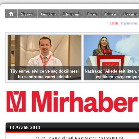
Siyaset
Gündem
Ekonomi
Terör
Dünya
Hayatın 
Kültür-Sanat
Bilim-Teknoloji
Gezi-Turizm
Spor
Misafir K
Tüylenme, sivilce ve saç dökülmesi
Nazlıaka: ''Ailede eşitlikten
bu sendroma işaret edebilir
eşitlikten vazgeçmiyor
13 Aralık 2014
23:28
KABE FİLMİ BASIN GALASI YAPILDI