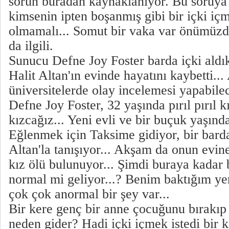
sorun buradan kaynaklanıyor. Bu soruya
kimsenin ipten boşanmış gibi bir içki i
olmamalı... Somut bir vaka var önümüz
da ilgili.
Sunucu Defne Joy Foster barda içki ald
Halit Altan'ın evinde hayatını kaybetti... 
üniversitelerde olay incelemesi yapabilec
Defne Joy Foster, 32 yaşında pırıl pırıl kı
kızcağız... Yeni evli ve bir buçuk yaşında
Eğlenmek için Taksime gidiyor, bir bar
Altan'la tanışıyor... Akşam da onun evine
kız ölü bulunuyor... Şimdi buraya kadar 
normal mi geliyor...? Benim baktığım ye
çok çok anormal bir şey var...
Bir kere genç bir anne çocuğunu bırakı
neden gider? Hadi içki içmek istedi bir 