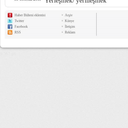
Yerleşmek/ yerlileşmek
Haber Bülteni eklentisi
Arşiv
Twitter
Künye
Facebook
İletişim
RSS
Reklam
9,567 µs