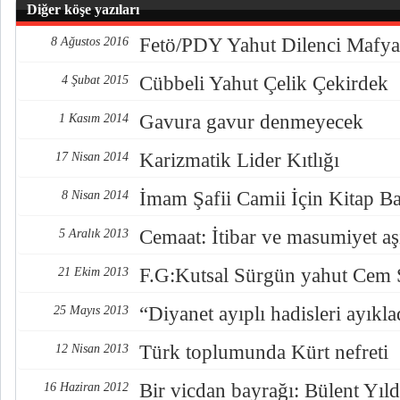
Diğer köşe yazıları
Fetö/PDY Yahut Dilenci Mafya
8 Ağustos 2016
Cübbeli Yahut Çelik Çekirdek
4 Şubat 2015
Gavura gavur denmeyecek
1 Kasım 2014
Karizmatik Lider Kıtlığı
17 Nisan 2014
İmam Şafii Camii İçin Kitap Ba
8 Nisan 2014
Cemaat: İtibar ve masumiyet a
5 Aralık 2013
F.G:Kutsal Sürgün yahut Cem
21 Ekim 2013
“Diyanet ayıplı hadisleri ayıkla
25 Mayıs 2013
Türk toplumunda Kürt nefreti
12 Nisan 2013
Bir vicdan bayrağı: Bülent Yıl
16 Haziran 2012