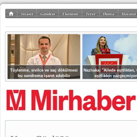
Siyaset
Gündem
Ekonomi
Terör
Dünya
Hayatın 
Kültür-Sanat
Bilim-Teknoloji
Gezi-Turizm
Spor
Misafir K
Tüylenme, sivilce ve saç dökülmesi
Nazlıaka: ''Ailede eşitlikten
bu sendroma işaret edebilir
eşitlikten vazgeçmiyor