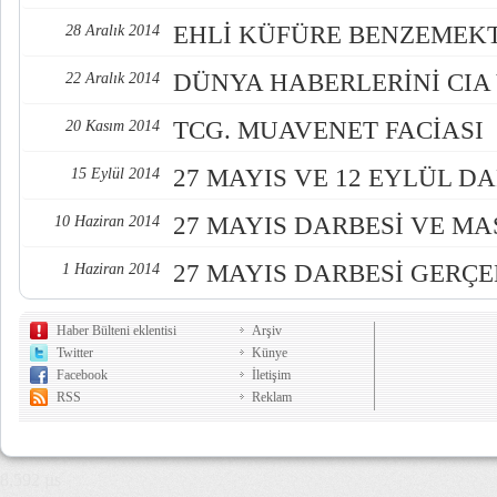
EHLİ KÜFÜRE BENZEMEK
28 Aralık 2014
DÜNYA HABERLERİNİ CIA 
22 Aralık 2014
TCG. MUAVENET FACİASI
20 Kasım 2014
27 MAYIS VE 12 EYLÜL D
15 Eylül 2014
27 MAYIS DARBESİ VE M
10 Haziran 2014
27 MAYIS DARBESİ GERÇE
1 Haziran 2014
Haber Bülteni eklentisi
Arşiv
Twitter
Künye
Facebook
İletişim
RSS
Reklam
8,592 µs