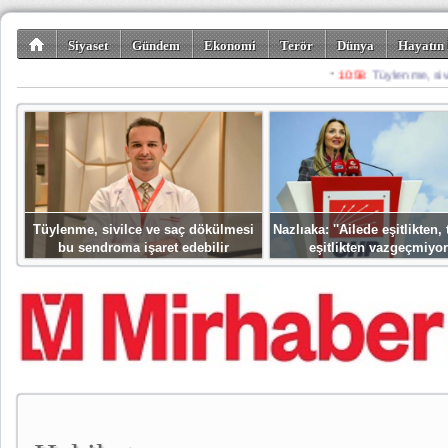
Siyaset
Gündem
Ekonomi
Terör
Dünya
Hayatın 
Kültür-Sanat
Bilim-Teknoloji
Gezi-Turizm
Spor
Misafir K
Tüylenme, sivilce ve saç dökülmesi
Nazlıaka: ''Ailede eşitlikten
bu sendroma işaret edebilir
eşitlikten vazgeçmiyor