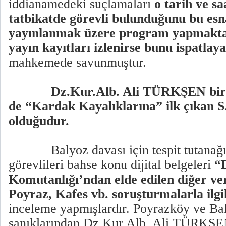
iddianamedeki suçlamaları
o tarih ve sa
tatbikatde görevli bulunduğunu bu es
yayınlanmak üzere program yapmakta
yayın kayıtları izlenirse bunu ispatlaya
mahkemede savunmuştur.
Dz.Kur.Alb. Ali TÜRKŞEN bir g
de “Kardak Kayalıklarına” ilk çıkan
olduğudur.
Balyoz davası için tespit tutanağ
görevlileri bahse konu dijital belgeleri
“
Komutanlığı’ndan elde edilen diğer ve
Poyraz, Kafes vb. soruşturmalarla ilgi
inceleme yapmışlardır. Poyrazköy ve Ba
sanıklarından Dz.Kur.Alb. Ali TÜRKŞEN