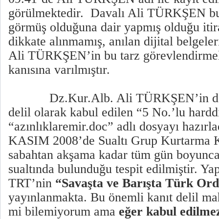
görülmektedir.
Davalı Ali TÜRKŞEN bu b
görmüş olduğuna dair yapmış olduğu it
dikkate alınmamış, anılan dijital belgeler
Ali TÜRKŞEN’in bu tarz görevlendirmel
kanısına varılmıştır.
Dz.Kur.Alb. Ali TÜRKŞEN’in dar
delil olarak kabul edilen “5 No.’lu hardd
“azınlıklaremir.doc” adlı dosyayı hazırlad
KASIM 2008’de Sualtı Grup Kurtarma K
sabahtan akşama kadar tüm gün boyunc
sualtında bulunduğu tespit edilmiştir. Ya
TRT’nin
“Savaşta ve Barışta Türk Or
yayınlanmakta. Bu önemli kanıt delil ma
mi bilemiyorum ama
eğer kabul edilme