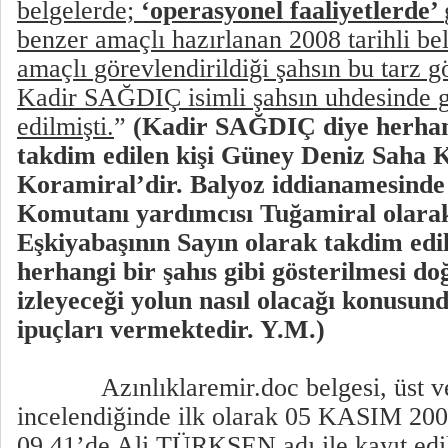
belgelerde;
‘operasyonel faaliyetlerde’
benzer amaçlı hazırlanan 2008 tarihli be
amaçlı görevlendirildiği şahsın bu tarz 
Kadir SAĞDIÇ isimli şahsın uhdesinde gö
edilmişti.
”
(Kadir SAĞDIÇ diye herhang
takdim edilen kişi Güney Deniz Saha 
Koramiral’dir. Balyoz iddianamesind
Komutanı yardımcısı Tuğamiral olara
Eşkiyabaşının Sayın olarak takdim edil
herhangi bir şahıs gibi gösterilmesi d
izleyeceği yolun nasıl olacağı konusun
ipuçları vermektedir. Y.M.)
Azınlıklaremir.doc belgesi, üst v
incelendiğinde ilk olarak
05 KASIM 2008 
09.41’de Ali TÜRKŞEN adı ile kayıt edi