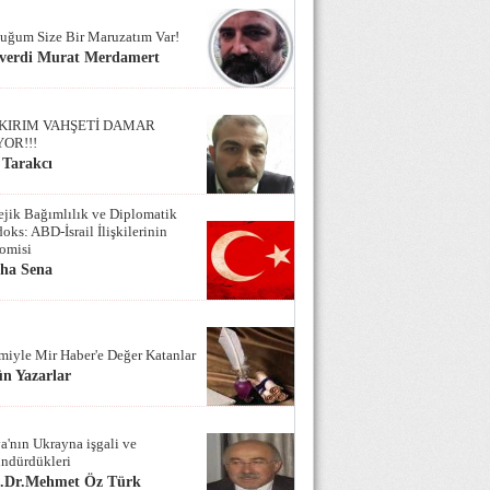
uğum Size Bir Maruzatım Var!
verdi Murat Merdamert
KIRIM VAHŞETİ DAMAR
YOR!!!
 Tarakcı
tejik Bağımlılık ve Diplomatik
oks: ABD-İsrail İlişkilerinin
omisi
iha Sena
miyle Mir Haber'e Değer Katanlar
n Yazarlar
a'nın Ukrayna işgali ve
ndürdükleri
f.Dr.Mehmet Öz Türk