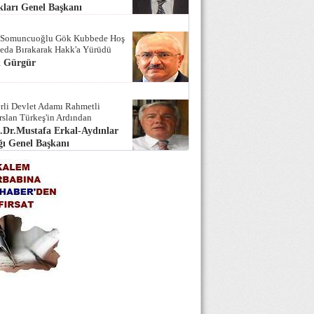
ları Genel Başkanı
 Somuncuoğlu Gök Kubbede Hoş
Seda Bırakarak Hakk'a Yürüdü
i Gürgür
rli Devlet Adamı Rahmetli
rslan Türkeş'in Ardından
.Dr.Mustafa Erkal-Aydınlar
ı Genel Başkanı