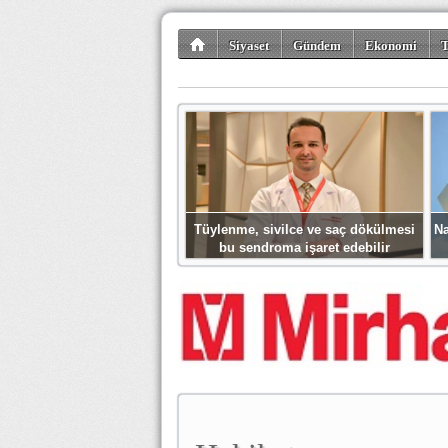
Siyaset
Gündem
Ekonomi
T
Kültür-Sanat
Bilim-Teknoloji
Gezi-Tu
Tüylenme, sivilce ve saç dökülmesi
Na
bu sendroma işaret edebilir