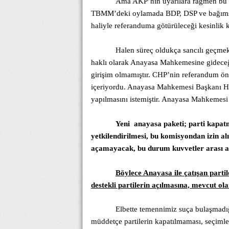
Ama AKP’nin uyarılara rağmen bu te
TBMM’deki oylamada BDP, DSP ve bağımsızl
haliyle referanduma götürüleceği kesinlik
Halen süreç oldukça sancılı geçme
haklı olarak Anayasa Mahkemesine gideceğ
girişim olmamıştır. CHP’nin referandum ö
içeriyordu. Anayasa Mahkemesi Başkanı Haş
yapılmasını istemiştir. Anayasa Mahkemesi 
Yeni
anayasa paketi; parti kapa
yetkilendirilmesi, bu komisyondan izin 
açamayacak, bu durum kuvvetler arası ayr
Böylece Anayasa ile çatışan partil
destekli partilerin açılmasına, mevcut ol
Elbette temennimiz suça bulaşmadığ
müddetçe partilerin kapatılmaması, seçimle 