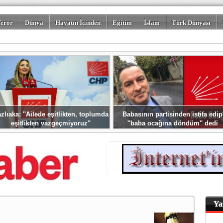
erör
Dünya
Hayatın İçinden
Eğitim
İslam
Türk Dünyası
rizm
Spor
Misafir Kalem
Foto Galeriler
zlıaka: ''Ailede eşitlikten, toplumda
Babasının partisinden istifa edip
eşitlikten vazgeçmiyoruz''
''baba ocağına döndüm'' dedi
Ya