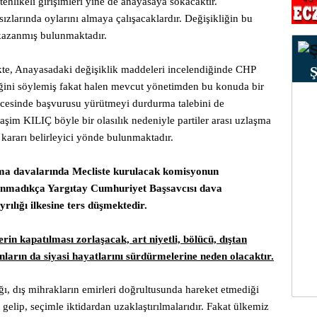
hlikeli girişimleri yine de anayasaya sokacaktır.
arında oylarını almaya çalışacaklardır. Değişikliğin bu
 kazanmış bulunmaktadır.
kte, Anayasadaki değişiklik maddeleri incelendiğinde CHP
ini söylemiş fakat halen mevcut yönetimden bu konuda bir
ncesinde başvurusu yürütmeyi durdurma talebini de
im KILIÇ böyle bir olasılık nedeniyle partiler arası uzlaşma
kararı belirleyici yönde bulunmaktadır.
tma davalarında Mecliste kurulacak komisyonun
alınmadıkça Yargıtay Cumhuriyet Başsavcısı dava
ılığı ilkesine ters düşmektedir.
erin kapatılması zorlaşacak, art niyetli, bölücü, dıştan
anların da siyasi hayatlarını sürdürmelerine neden olacaktır.
ı, dış mihrakların emirleri doğrultusunda hareket etmediği
gelip, seçimle iktidardan uzaklaştırılmalarıdır. Fakat ülkemiz