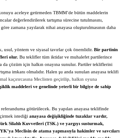
bi konuyu aceleye getirmeden TBMM’de bütün maddelerin
calar değerlendirilerek tartışma sürecine tutulmasını,
na göre zamana yayılarak nihai anayasa oluşturulmasının daha
, usul, yöntem ve siyasal tavırlar çok önemlidir.
Bir partinin
leri olur.
Bu teklifler tüm iktidar ve muhalefet partilerince
 da çözüm için halkın onayına sunulur. Partiler tekliflerini
artışma imkanı olmalıdır. Halen şu anda sunulan anayasa teklifi
al kaçırırcasına Meclisten geçirilip, halkın oyuna
iklik maddeleri ve genelinde yeterli bir bilgiye de sahip
i referanduma götürülecek. Bu yapılan anayasa teklifinde
çirmek istediği
anayasa değişikliğinde tuzaklar vardır,
 Türk Silahlı Kuvvetleri (TSK.) ve yargıyı susturmak,
YK’ya Meclisin de atama yapmasıyla hakimler ve savcıları