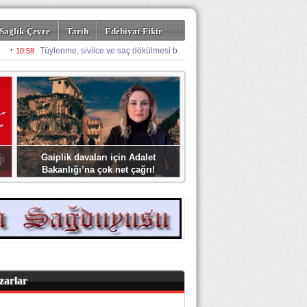
Sağlık-Çevre
Tarih
Edebiyat-Fikir
Gaiplik davaları için Adalet
Bakanlığı’na çok net çağrı!
zarlar