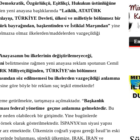
Demokratik, Özgürlükçü, Eşitlikçi, Hukukun üstünlüğüne
ilen yeni anayasa başlıklarında
“Laiklik, ATATÜRK
 anlayışı, TÜRKİYE Devleti, ülkesi ve milletiyle bölünmez bir
ürk bayrağından, başkentinden ve İstiklal Marşından”
yine
 olmazsa olmaz ilkelerden/maddelerden vazgeçildiği
En
nayasanın bu ilkelerinin değiştirilemeyeceği,
ini
belirtmesine rağmen yeni anayasa reklam spotunun Cemil
K Milliyetçiliğinden, TÜRKİYE’nin bölünmez
sından söz edilmemesi bu ilkelerden vazgeçildiği anlamına
ne göre böyle bir reklam suç teşkil etmektedir!
me getirilmekte, tartışmaya açılmaktadır. “
Başkanlık
lması federal yönetime
geçme anlamına gelmektedir.
Bu
e neden olabilecek bir girişimdir. Yine bugünlerde
rnek olarak gösterilmektedir. İSPANYA’nın siyasi yapısı
 arz etmektedir. Ülkemizin coğrafi yapısı gereği İsrail’in eski
zerinde bulunması, sürekli ülkemize, IRAK, İRAN ve