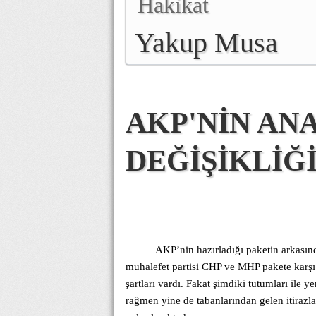
Hakikat
Yakup Musa
AKP'NİN AN
DEĞİŞİKLİĞ
AKP’nin hazırladığı paketin arkasın
muhalefet partisi CHP ve MHP pakete karşı
şartları vardı. Fakat şimdiki tutumları il
rağmen yine de tabanlarından gelen itirazl