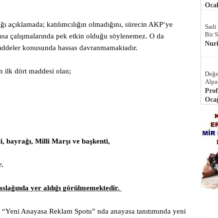
Ocak
ğı açıklamada; katılımcılığın olmadığını, sürecin AKP’ye
Sadi
Bir 
yasa çalışmalarında pek etkin olduğu söylenemez. O da
Nur
addeler konusunda hassas davranmamaktadır.
n ilk dört maddesi olan;
Değe
Alpa
Prof
Ocağ
i, bayrağı, Milli Marşı ve başkenti,
r.
aslağında yer aldığı görülmemektedir.
ni Anayasa Reklam Spotu” nda anayasa tanıtımında yeni