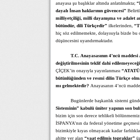
anayasa şu başlıklar altında anlatılmakta;
“
dayalı İnsan haklarının güvencesi”
Belirt
milliyetçiliği, milli dayanışma ve adalet
bütündür, dili Türkçedir”
ilkelerinden,
“T
hiç söz edilmemekte, dolayısıyla bizde bu
düşüncesini uyandırmaktadır.
T.C. Anayasasının 4’ncü maddesi A
değiştirilmesinin teklif dahi edilemeyeceğ
ÇİÇEK’in onayıyla yayınlanması
“ATATÜR
bütünlüğünden ve resmi dilin Türkçe olma
mı gelmektedir?
Anayasanın 4’ncü maddesi
Bugünlerde başkanlık sistemi günde
Sisteminin” kabulü üniter yapının son bu
bizim için son derece tehlikeli bölünmemiz
İSPANYA’nın da federal yönetime geçmesi ö
bizimkiyle kıyas olmayacak kadar farlılıklar
ahitte yer alan
“vaat edilmiş topraklar”
ü