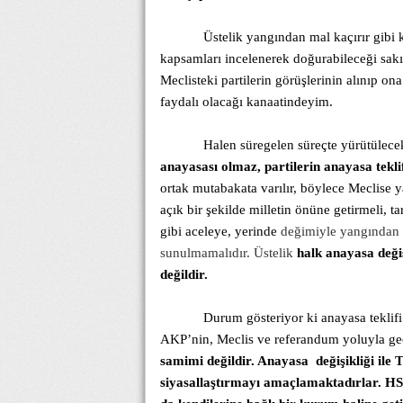
Üstelik yangından mal kaçırır gi
kapsamları incelenerek doğurabileceği sakın
Meclisteki partilerin görüşlerinin alınıp o
faydalı olacağı kanaatindeyim.
Halen süregelen süreçte yürütülecek
anayasası olmaz, partilerin anayasa teklif
ortak mutabakata varılır, böylece Meclise ya
açık bir şekilde milletin önüne getirmeli, t
gibi aceleye, yerinde
değimiyle yangından m
sunulmamalıdır. Üstelik
halk anayasa değiş
değildir.
Durum gösteriyor ki anayasa teklif
AKP’nin, Meclis ve referandum yoluyla ge
samimi değildir. Anayasa
değişikliği ile
siyasallaştırmayı amaçlamaktadırlar.
HS