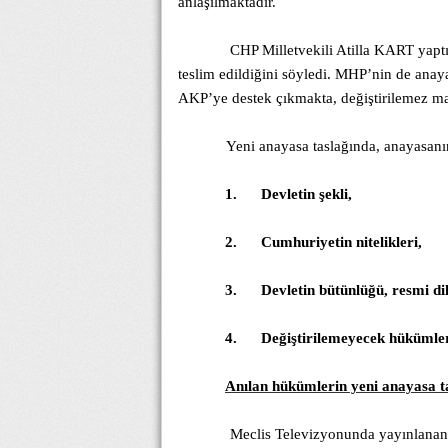
anlaşılmaktadır.
CHP Milletvekili Atilla KART yaptı
teslim edildiğini söyledi. MHP’nin de ana
AKP’ye destek çıkmakta, değiştirilemez m
Yeni anayasa taslağında, anayasanı
1.
Devletin şekli,
2.
Cumhuriyetin nitelikleri,
3.
Devletin bütünlüğü, resmi dil
4.
Değiştirilemeyecek hükümle
Anılan hükümlerin yeni anayasa t
Meclis Televizyonunda yayınlanan “Ye