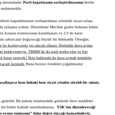
ış durumdadır.
Parti kapatmanın zorlaştırılmasının
ileride
 muhtemeldir.
lerin kapatılmasının zorlaştırılması yönünde siyasi uzlaşı
a uzlaşma yoktur. Düzenleme Mecliste grubu bulunan bütün
a söz konusu komisyonun kurulmasını ve 2/3 ile karar
n sakıncalar doğuracağı büyük bir ihtimaldir. Örneğin;
de bu komisyonda yer alacak olması. Herhalde dava açılan
i bekleyemeyiz. TBMM’de iki parti grubu olur ve biri
 bir karar verecek? İkisi hakkında da dava açmak mümkün
ayacağı kesindir.
Buna benzer örnekleri çoğaltmamız
sallaşırsa hem hukuki hem siyasi yönden sürekli bir sıkıntı,
ak getirildi. Bu pakete önümüzdeki günlerde ilave maddeler
et bir bütün halinde sunulmaktansa,
YSK’nın düzenleyeceği
in oyuna sunmanın” daha doğru olacağı kanaatindeyiz.