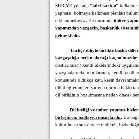
SURİYE’ye karşı
“kürt kartını”
kullanmas
yapması, bölmeye kalkması planları bulun
etkilenmekteyiz. Bu durumda
üniter yapın
yapımızdan vazgeçip, başkanlık sistemini
gelmektedir.
Türkçe diliyle birlikte başka dille
kargaşalığa neden olacağı kaçınılmazdır.
dostlarımız(!) kendi ülkelerindeki uygulam
yazışmalarında, okullarında, kendi öz diller
konusunda oldukça katı, kesin davranmakta
dilini öğrenmeleri şartıyla oturma hakkı t
dil birliğinin bozulmasına neden olacak şe
Dil birliği ve üniter yapımız bizle
birleştiren, bağlayıcı unsurlardır
.
Bu bağla
kaldırılması son derece tehlikeli, hızla da