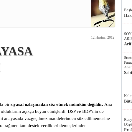
Başb
Hak
SOY
12 Haziran 2012
ARI
Arif
AYASA
Stra
Parad
İ
Anat
Sab
Kale
Bütü
da bir
siyasal uzlaşmadan söz etmek mümkün değildir.
Ana
 olduklarını açıkça beyan etmişlerdi. DSP ve BDP’nin de
e yeni anayasada vazgeçilmez maddelerinden söz edilmemesine
Rusy
Düşü
ara rağmen tam destek verdikleri demeçlerinden
Pro