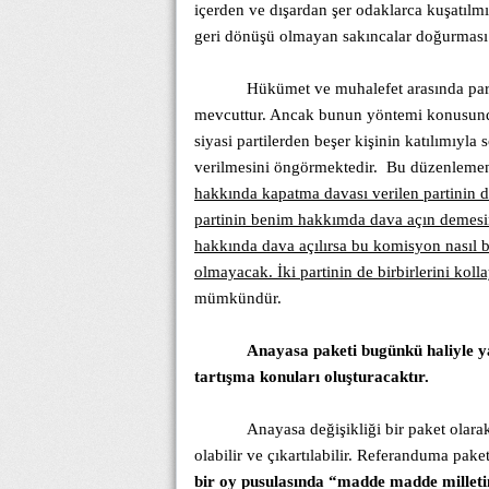
içerden ve dışardan şer odaklarca kuşatılm
geri dönüşü olmayan sakıncalar doğurması
Hükümet ve muhalefet arasında parti
mevcuttur. Ancak bunun yöntemi konusund
siyasi partilerden beşer kişinin katılımıyl
verilmesini öngörmektedir.
Bu düzenlemeni
hakkında kapatma davası verilen partinin 
partinin benim hakkımda dava açın demesin
hakkında dava açılırsa bu komisyon nasıl
olmayacak. İki partinin de birbirlerini koll
mümkündür.
Anayasa paketi bugünkü haliyle ya
tartışma konuları oluşturacaktır.
Anayasa değişikliği bir paket olar
olabilir ve çıkartılabilir. Referanduma pak
bir oy pusulasında “madde madde millet