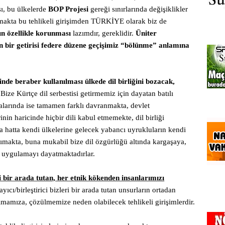
ı, bu ülkelerde
BOP Projesi
gereği sınırlarında değişiklikler
makta bu tehlikeli girişimden TÜRKİYE olarak biz de
ın özellikle korunması
lazımdır, gereklidir.
Üniter
n bir getirisi federe düzene geçişimiz “bölünme” anlamına
rinde beraber kullanılması ülkede dil birliğini bozacak,
Bize Kürtçe dil serbestisi getirmemiz için dayatan batılı
alarında ise tamamen farklı davranmakta, devlet
inin haricinde hiçbir dili kabul etmemekte, dil birliği
 hatta kendi ülkelerine gelecek yabancı uyrukluların kendi
anımakta, buna mukabil bize dil özgürlüğü altında kargaşaya,
r uygulamayı dayatmaktadırlar.
ri bir arada tutan, her etnik kökenden insanlarımızı
yıcı/birleştirici bizleri bir arada tutan unsurların ortadan
ğılmamıza, çözülmemize neden olabilecek tehlikeli girişimlerdir.