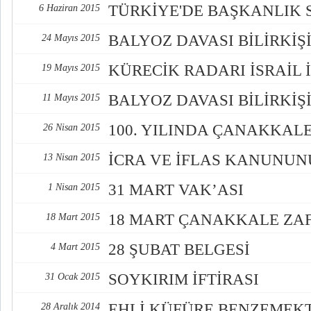
TÜRKİYE'DE BAŞKANLIK 
6 Haziran 2015
BALYOZ DAVASI BİLİRKİŞİ
24 Mayıs 2015
KÜRECİK RADARI İSRAİL 
19 Mayıs 2015
BALYOZ DAVASI BİLİRKİŞ
11 Mayıs 2015
100. YILINDA ÇANAKKAL
26 Nisan 2015
İCRA VE İFLAS KANUNU
13 Nisan 2015
31 MART VAK’ASI
1 Nisan 2015
18 MART ÇANAKKALE ZAF
18 Mart 2015
28 ŞUBAT BELGESİ
4 Mart 2015
SOYKIRIM İFTİRASI
31 Ocak 2015
EHLİ KÜFÜRE BENZEMEK
28 Aralık 2014