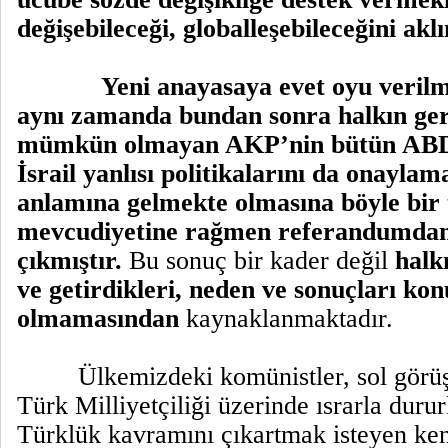
değişebileceği, globalleşebileceğini ak
Yeni anayasaya evet oyu veril
aynı zamanda bundan sonra halkın ger
mümkün olmayan AKP’nin bütün ABD,
İsrail yanlısı politikalarını da onaylam
anlamına gelmekte olmasına böyle bir 
mevcudiyetine rağmen referandumdan 
çıkmıştır.
Bu sonuç bir kader değil
halk
ve getirdikleri, neden ve sonuçları kon
olmamasından
kaynaklanmaktadır.
Ülkemizdeki komünistler, sol görüşl
Türk Milliyetçiliği üzerinde ısrarla dur
Türklük kavramını çıkartmak isteyen ken