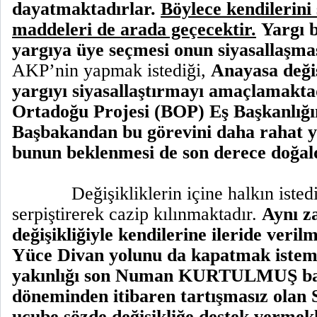
dayatmaktadırlar.
Böylece kendilerini 
maddeleri de arada geçecektir.
Yargı 
yargıya üye seçmesi onun siyasallaşma
AKP’nin yapmak istediği,
Anayasa deği
yargıyı siyasallaştırmayı amaçlamakta
Ortadoğu Projesi (BOP) Eş Başkanlığı
Başbakandan bu görevini daha rahat y
bunun beklenmesi de son derece doğald
Değişikliklerin içine halkın iste
serpiştirerek cazip kılınmaktadır.
Aynı z
değişikliğiyle kendilerine ileride veril
Yüce Divan yolunu da kapatmak isteme
yakınlığı son Numan KURTULMUŞ baş
döneminden itibaren tartışmasız olan 
ucube sözde değişikliğe destek vermek