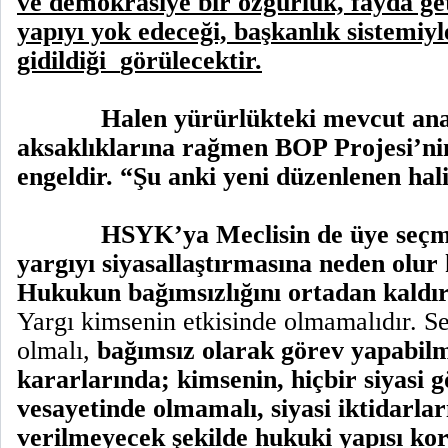
ve demokrasiye bir özgürlük, fayda ge
yapıyı yok edeceği, başkanlık sistemiy
gidildiği
görülecektir.
Halen yürürlükteki mevcut an
aksaklıklarına rağmen BOP Projesi’ni
engeldir. “Şu anki yeni düzenlenen hali 
HSYK’ya Meclisin de üye seçme
yargıyı siyasallaştırmasına neden olur 
Hukukun bağımsızlığını ortadan kaldır
Yargı kimsenin etkisinde olmamalıdır. Se
olmalı,
bağımsız olarak görev yapabilm
kararlarında; kimsenin, hiçbir siyasi g
vesayetinde olmamalı, siyasi iktidarla
verilmeyecek şekilde hukuki yapısı ko