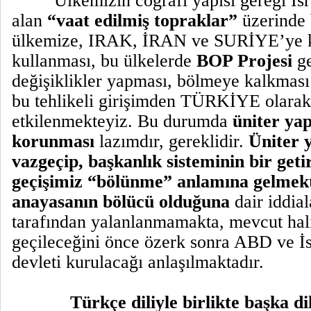
Ülkemizin coğrafi yapısı gereği İsra
alan
“vaat edilmiş topraklar”
üzerinde 
ülkemize, IRAK, İRAN ve SURİYE’ye 
kullanması, bu ülkelerde
BOP Projesi
ge
değişiklikler yapması, bölmeye kalkması
bu tehlikeli girişimden TÜRKİYE olarak
etkilenmekteyiz. Bu durumda
üniter yap
korunması
lazımdır, gereklidir.
Üniter 
vazgeçip, başkanlık sisteminin bir geti
geçişimiz “bölünme” anlamına gelmekt
anayasanın bölücü olduğuna
dair iddia
tarafından yalanlanmamakta, mevcut hali
geçileceğini önce özerk sonra ABD ve İsr
devleti kurulacağı anlaşılmaktadır.
Türkçe diliyle birlikte başka d