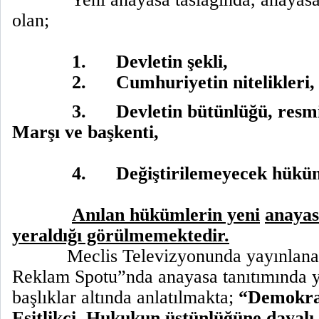
olan;
1.
Devletin şekli,
2.
Cumhuriyetin nitelikleri
3.
Devletin bütünlüğü, resmi 
Marşı ve başkenti,
4.
Değiştirilemeyecek hükü
Anılan hükümlerin yeni
anayas
yeraldığı görülmemektedir.
Meclis Televizyonunda yayınlanan
Reklam Spotu”nda anayasa tanıtımında y
başlıklar altında anlatılmakta;
“Demokrat
Eşitlikçi, Hukukun üstünlüğüne dayalı