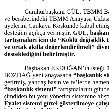
Cumhurbaşkanı GÜL, TBMM Ba
ve beraberindeki TBMM Anayasa Uzla
üyelerini Çankaya Köşkünde kabul etmiş
desteğini açıkça vermiştir.
GÜL, başkanl
tartışmaları için de “Köklü değişikli
ve ortak akılla değerlendirilmeli” diye
desteklediğini belirtmiştir.
Başbakan ERDOĞAN’ın isteği ü
BOZDAĞ yeni anayasada
“başkanlık s
getirmiş, yandaş basın ve tv’lerde heme
“başkanlık sistemi”
tartışmalarını günd
şimdiden bu yeni yönetim sistemine alışt
Eyalet sistemi güzel gösterilmeye çalış