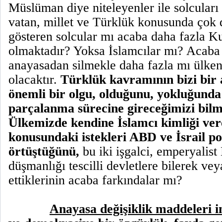
Müslüman diye niteleyenler ile solcuları k
vatan, millet ve Türklük konusunda çok 
gösteren solcular mı acaba daha fazla Ku
olmaktadır? Yoksa İslamcılar mı? Acaba
anayasadan silmekle daha fazla mı ülke
olacaktır.
Türklük kavramının bizi bir 
önemli bir olgu, olduğunu, yokluğunda 
parçalanma sürecine gireceğimizi bilm
Ülkemizde kendine İslamcı kimliği ve
konusundaki istekleri ABD ve İsrail pol
örtüştüğünü,
bu iki işgalci, emperyalis
düşmanlığı tescilli devletlere bilerek v
ettiklerinin acaba farkındalar mı?
Anayasa değişiklik maddeleri i