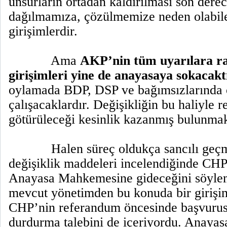
unsurların ortadan kaldırılması son derece
dağılmamıza, çözülmemize neden olabile
girişimlerdir.
Ama
AKP’nin tüm uyarılara ra
girişimleri yine de anayasaya sokacakt
oylamada BDP, DSP ve bağımsızlarında 
çalışacaklardır. Değişikliğin bu haliyle
götürüleceği kesinlik kazanmış bulunmak
Halen süreç oldukça sancılı geç
değişiklik maddeleri incelendiğinde CHP
Anayasa Mahkemesine gideceğini söylem
mevcut yönetimden bu konuda bir girişi
CHP’nin referandum öncesinde başvuru
durdurma talebini de içeriyordu. Anay