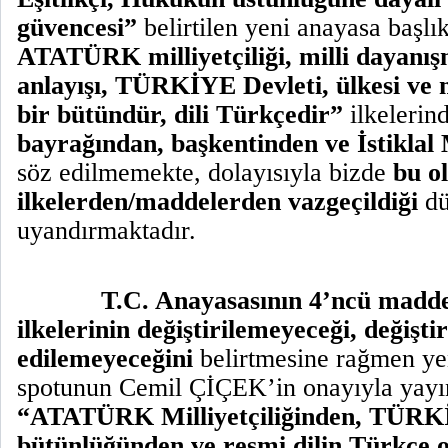
güvencesi”
belirtilen yeni anayasa başlı
ATATÜRK milliyetçiliği, milli dayanış
anlayışı, TÜRKİYE Devleti, ülkesi ve 
bir bütündür, dili Türkçedir”
ilkelerin
bayrağından, başkentinden ve İstiklal
söz edilmemekte, dolayısıyla bizde
bu o
ilkelerden/maddelerden vazgeçildiği
dü
uyandırmaktadır.
T.C. Anayasasının 4’ncü madd
ilkelerinin değiştirilemeyeceği, değiştir
edilemeyeceğini
belirtmesine rağmen ye
spotunun Cemil ÇİÇEK’in onayıyla yayı
“ATATÜRK Milliyetçiliğinden, TÜRK
bütünlüğünden ve resmi dilin Türkçe 