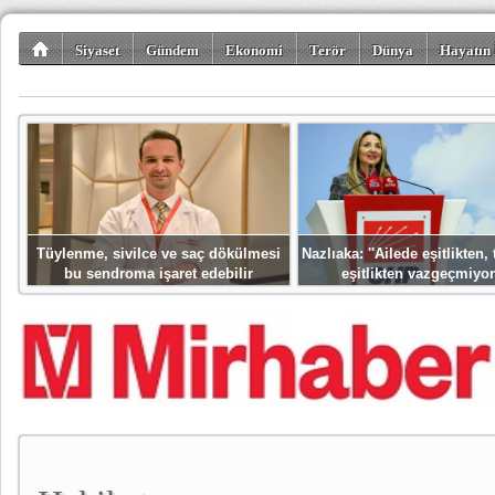
Siyaset
Gündem
Ekonomi
Terör
Dünya
Hayatın 
Kültür-Sanat
Bilim-Teknoloji
Gezi-Turizm
Spor
Misafir K
Tüylenme, sivilce ve saç dökülmesi
Nazlıaka: ''Ailede eşitlikten
bu sendroma işaret edebilir
eşitlikten vazgeçmiyor