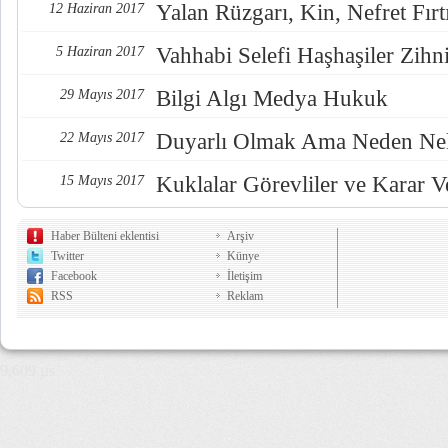
Yalan Rüzgarı, Kin, Nefret Fırt
12 Haziran 2017
Vahhabi Selefi Haşhaşiler Zihn
5 Haziran 2017
Bilgi Algı Medya Hukuk
29 Mayıs 2017
Duyarlı Olmak Ama Neden Nel
22 Mayıs 2017
Kuklalar Görevliler ve Karar Ve
15 Mayıs 2017
Haber Bülteni eklentisi
Arşiv
Twitter
Künye
Facebook
İletişim
RSS
Reklam
9,609 µs