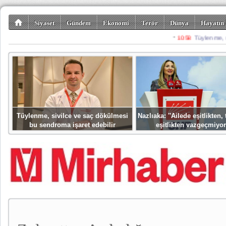
Siyaset
Gündem
Ekonomi
Terör
Dünya
Hayatın 
Kültür-Sanat
Bilim-Teknoloji
Gezi-Turizm
Spor
Misafir K
Tüylenme, sivilce ve saç dökülmesi
Nazlıaka: ''Ailede eşitlikten
bu sendroma işaret edebilir
eşitlikten vazgeçmiyor