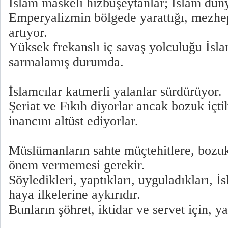
İslam maskeli hizbuşeytanlar; İslam dün
Emperyalizmin bölgede yarattığı, mezhep
artıyor.
Yüksek frekanslı iç savaş yolculuğu İsla
sarmalamış durumda.
İslamcılar katmerli yalanlar sürdürüyor.
Şeriat ve Fıkıh diyorlar ancak bozuk içti
inancını altüst ediyorlar.
Müslümanların sahte müçtehitlere, bozuk
önem vermemesi gerekir.
Söyledikleri, yaptıkları, uyguladıkları, İ
haya ilkelerine aykırıdır.
Bunların şöhret, iktidar ve servet için, 