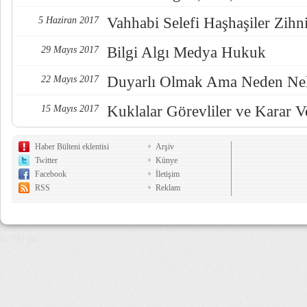
Vahhabi Selefi Haşhaşiler Zihn
5 Haziran 2017
Bilgi Algı Medya Hukuk
29 Mayıs 2017
Duyarlı Olmak Ama Neden Nel
22 Mayıs 2017
Kuklalar Görevliler ve Karar Ve
15 Mayıs 2017
Haber Bülteni eklentisi
Arşiv
Twitter
Künye
Facebook
İletişim
RSS
Reklam
6,799 µs