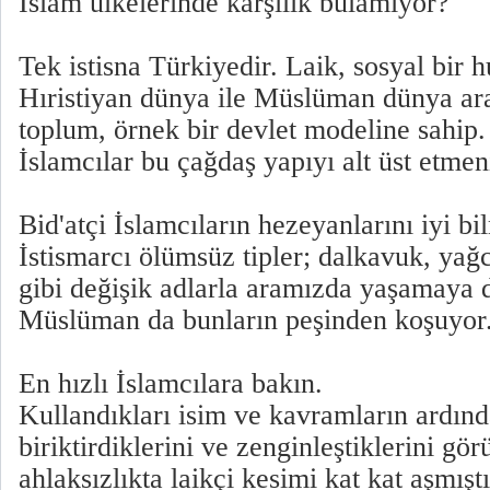
İslam ülkelerinde karşılık bulamıyor?
Tek istisna Türkiyedir. Laik, sosyal bir 
Hıristiyan dünya ile Müslüman dünya ara
toplum, örnek bir devlet modeline sahip
İslamcılar bu çağdaş yapıyı alt üst etmeni
Bid'atçi İslamcıların hezeyanlarını iyi bi
İstismarcı ölümsüz tipler; dalkavuk, yağc
gibi değişik adlarla aramızda yaşamaya 
Müslüman da bunların peşinden koşuyor
En hızlı İslamcılara bakın.
Kullandıkları isim ve kavramların ardınd
biriktirdiklerini ve zenginleştiklerini gö
ahlaksızlıkta laikçi kesimi kat kat aşmıştı