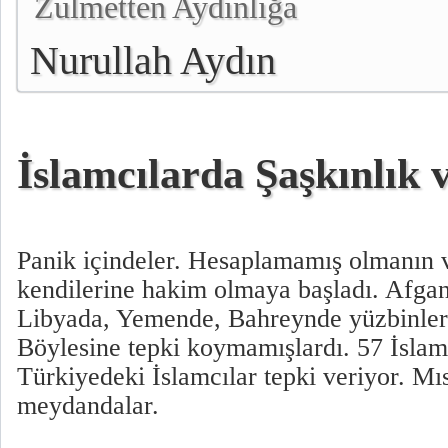
Zulmetten Aydınlığa
Nurullah Aydın
İslamcılarda Şaşkınlık 
Panik içindeler. Hesaplamamış olmanın ve
kendilerine hakim olmaya başladı. Afganis
Libyada, Yemende, Bahreynde yüzbinlerc
Böylesine tepki koymamışlardı. 57 İslam
Türkiyedeki İslamcılar tepki veriyor. Mıs
meydandalar.