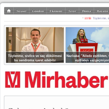
Siyaset
Gündem
Ekonomi
Terör
Dünya
Hayatın 
Kültür-Sanat
Bilim-Teknoloji
Gezi-Turizm
Spor
Misafir K
Tüylenme, sivilce ve saç dökülmesi
Nazlıaka: ''Ailede eşitlikten
bu sendroma işaret edebilir
eşitlikten vazgeçmiyor