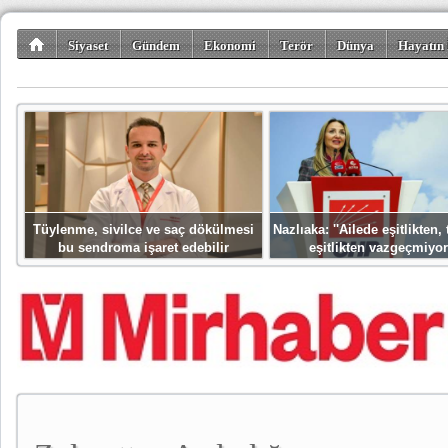
Siyaset
Gündem
Ekonomi
Terör
Dünya
Hayatın 
Kültür-Sanat
Bilim-Teknoloji
Gezi-Turizm
Spor
Misafir K
Tüylenme, sivilce ve saç dökülmesi
Nazlıaka: ''Ailede eşitlikten
bu sendroma işaret edebilir
eşitlikten vazgeçmiyor