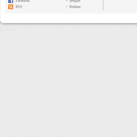
Facebook
İletişim
RSS
Reklam
8,855 µs