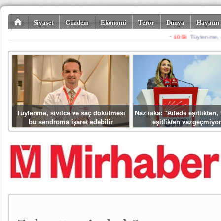
Siyaset
Gündem
Ekonomi
Terör
Dünya
Hayatın 
Kültür-Sanat
Bilim-Teknoloji
Gezi-Turizm
Spor
Misafir K
Tüylenme, sivilce ve saç dökülmesi
Nazlıaka: ''Ailede eşitlikten
bu sendroma işaret edebilir
eşitlikten vazgeçmiyor