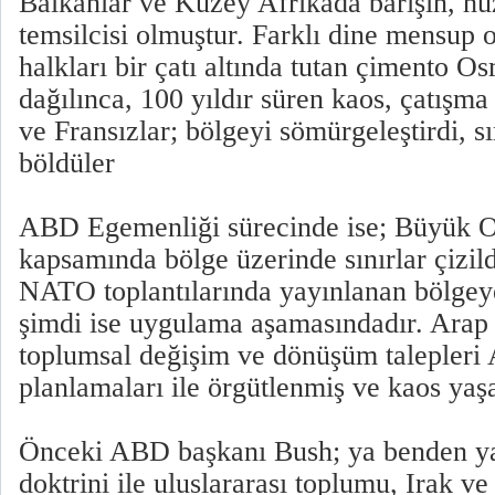
Balkanlar ve Kuzey Afrikada barışın, hu
temsilcisi olmuştur. Farklı dine mensup ol
halkları bir çatı altında tutan çimento Os
dağılınca, 100 yıldır süren kaos, çatışma 
ve Fransızlar; bölgeyi sömürgeleştirdi, sın
böldüler
ABD Egemenliği sürecinde ise; Büyük O
kapsamında bölge üzerinde sınırlar çizi
NATO toplantılarında yayınlanan bölgeye 
şimdi ise uygulama aşamasındadır. Arap 
toplumsal değişim ve dönüşüm talepleri
planlamaları ile örgütlenmiş ve kaos yaş
Önceki ABD başkanı Bush; ya benden ya
doktrini ile uluslararası toplumu, Irak v