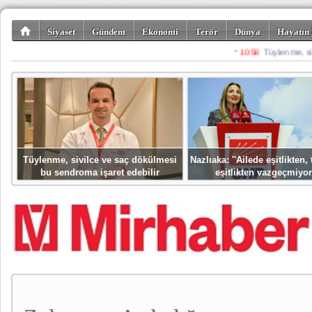
Siyaset
Gündem
Ekonomi
Terör
Dünya
Hayatın 
Kültür-Sanat
Bilim-Teknoloji
Gezi-Turizm
Spor
Misafir K
Tüylenme, sivilce ve saç dökülmesi
Nazlıaka: ''Ailede eşitlikten
bu sendroma işaret edebilir
eşitlikten vazgeçmiyor