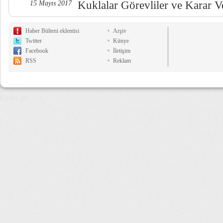
Kuklalar Görevliler ve Karar Ve
15 Mayıs 2017
Haber Bülteni eklentisi
Arşiv
Twitter
Künye
Facebook
İletişim
RSS
Reklam
6,694 µs