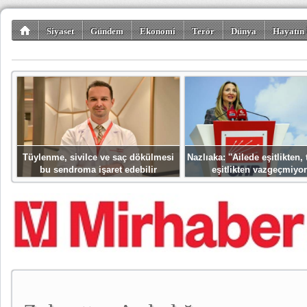
Siyaset
Gündem
Ekonomi
Terör
Dünya
Hayatın 
Kültür-Sanat
Bilim-Teknoloji
Gezi-Turizm
Spor
Misafir K
Tüylenme, sivilce ve saç dökülmesi
Nazlıaka: ''Ailede eşitlikten
bu sendroma işaret edebilir
eşitlikten vazgeçmiyor