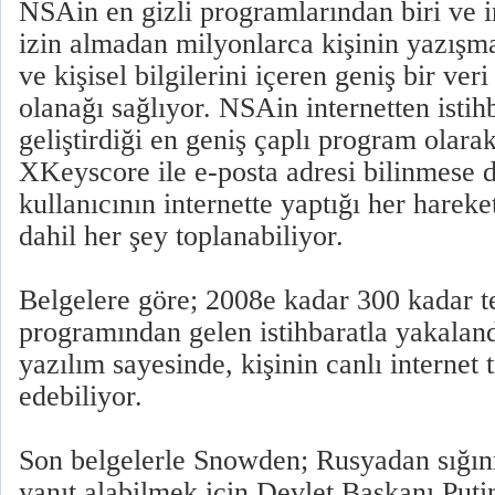
NSAin en gizli programlarından biri ve i
izin almadan milyonlarca kişinin yazışma
ve kişisel bilgilerini içeren geniş bir ver
olanağı sağlıyor. NSAin internetten isti
geliştirdiği en geniş çaplı program olarak
XKeyscore ile e-posta adresi bilinmese 
kullanıcının internette yaptığı her hareket
dahil her şey toplanabiliyor.
Belgelere göre; 2008e kadar 300 kadar 
programından gelen istihbaratla yakaland
yazılım sayesinde, kişinin canlı internet t
edebiliyor.
Son belgelerle Snowden; Rusyadan sığı
yanıt alabilmek için Devlet Başkanı Puti