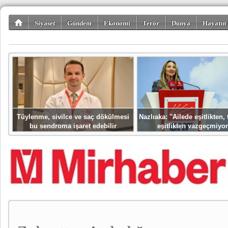
Siyaset
Gündem
Ekonomi
Terör
Dünya
Hayatın 
Kültür-Sanat
Bilim-Teknoloji
Gezi-Turizm
Spor
Misafir K
Tüylenme, sivilce ve saç dökülmesi
Nazlıaka: ''Ailede eşitlikten
bu sendroma işaret edebilir
eşitlikten vazgeçmiyor