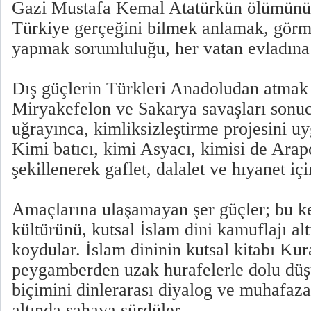
Gazi Mustafa Kemal Atatürkün ölümün
Türkiye gerçeğini bilmek anlamak, görm
yapmak sorumluluğu, her vatan evladına 
Dış güçlerin Türkleri Anadoludan atmak 
Miryakefelon ve Sakarya savaşları sonuc
uğrayınca, kimliksizleştirme projesini 
Kimi batıcı, kimi Asyacı, kimisi de Arapç
şekillenerek gaflet, dalalet ve hıyanet içi
Amaçlarına ulaşamayan şer güçler; bu k
kültürünü, kutsal İslam dini kamuflajı al
koydular. İslam dininin kutsal kitabı Kur
peygamberden uzak hurafelerle dolu dü
biçimini dinlerarası diyalog ve muhafaz
altında sahaya sürdüler.