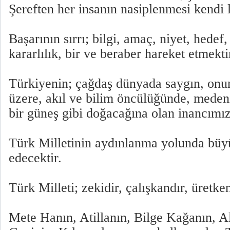
Şereften her insanın nasiplenmesi kendi l
Başarının sırrı; bilgi, amaç, niyet, hedef, 
kararlılık, bir ve beraber hareket etmekti
Türkiyenin; çağdaş dünyada saygın, onu
üzere, akıl ve bilim öncülüğünde, meden
bir güneş gibi doğacağına olan inancımız
Türk Milletinin aydınlanma yolunda bü
edecektir.
Türk Milleti; zekidir, çalışkandır, üretke
Mete Hanın, Atillanın, Bilge Kağanın, A