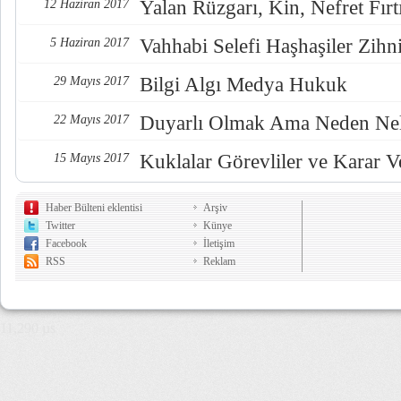
Yalan Rüzgarı, Kin, Nefret Fırt
12 Haziran 2017
Vahhabi Selefi Haşhaşiler Zihn
5 Haziran 2017
Bilgi Algı Medya Hukuk
29 Mayıs 2017
Duyarlı Olmak Ama Neden Nel
22 Mayıs 2017
Kuklalar Görevliler ve Karar Ve
15 Mayıs 2017
Haber Bülteni eklentisi
Arşiv
Twitter
Künye
Facebook
İletişim
RSS
Reklam
11,290 µs