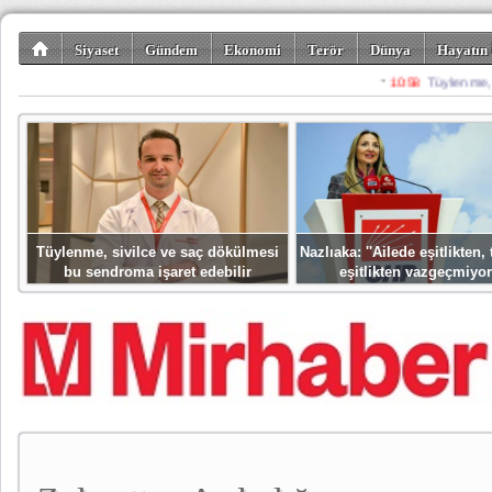
Siyaset
Gündem
Ekonomi
Terör
Dünya
Hayatın 
Kültür-Sanat
Bilim-Teknoloji
Gezi-Turizm
Spor
Misafir K
Tüylenme, sivilce ve saç dökülmesi
Nazlıaka: ''Ailede eşitlikten
bu sendroma işaret edebilir
eşitlikten vazgeçmiyor