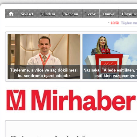
Siyaset
Gündem
Ekonomi
Terör
Dünya
Hayatın 
Kültür-Sanat
Bilim-Teknoloji
Gezi-Turizm
Spor
Misafir K
Tüylenme, sivilce ve saç dökülmesi
Nazlıaka: ''Ailede eşitlikten
bu sendroma işaret edebilir
eşitlikten vazgeçmiyor