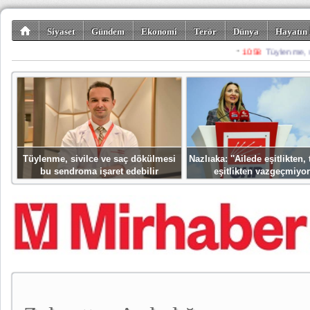
Siyaset
Gündem
Ekonomi
Terör
Dünya
Hayatın 
Kültür-Sanat
Bilim-Teknoloji
Gezi-Turizm
Spor
Misafir K
Tüylenme, sivilce ve saç dökülmesi
Nazlıaka: ''Ailede eşitlikten
bu sendroma işaret edebilir
eşitlikten vazgeçmiyor