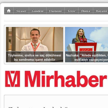
Siyaset
Gündem
Ekonomi
Terör
Dünya
Hayatın 
Kültür-Sanat
Bilim-Teknoloji
Gezi-Turizm
Spor
Misafir K
Tüylenme, sivilce ve saç dökülmesi
Nazlıaka: ''Ailede eşitlikten
bu sendroma işaret edebilir
eşitlikten vazgeçmiyor