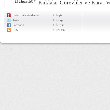
Kuklalar Görevliler ve Karar Ve
15 Mayıs 2017
Haber Bülteni eklentisi
Arşiv
Twitter
Künye
Facebook
İletişim
RSS
Reklam
7,171 µs