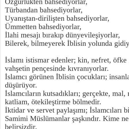
Özgürlükten bahsediyorlar,
Türbandan bahsediyorlar,
Uyanıştan-dirilişten bahsediyorlar,
Ümmetten bahsediyorlar,
İlahi mesajı bırakıp dünyevileşiyorlar,
Bilerek, bilmeyerek İblisin yolunda gidiy
İslamı istismar edenler; kin, nefret, öfke
vahşetin pençesinde kıvranıyorlar.
İslamcı görünen İblisin çocukları; insanla
düşürüyor.
İslamcıların kutsadıkları; gerçekte, mal, 
katliam, ötekileştirme bölmedir.
İktidar ve servet paylaşımı; İslamcıları b
Samimi Müslümanlar şaşkındır. Kime ne
belirsizdir.