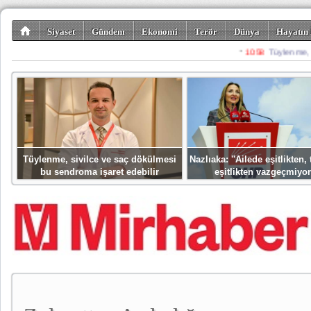
Siyaset
Gündem
Ekonomi
Terör
Dünya
Hayatın 
Kültür-Sanat
Bilim-Teknoloji
Gezi-Turizm
Spor
Misafir K
Tüylenme, sivilce ve saç dökülmesi
Nazlıaka: ''Ailede eşitlikten
bu sendroma işaret edebilir
eşitlikten vazgeçmiyor