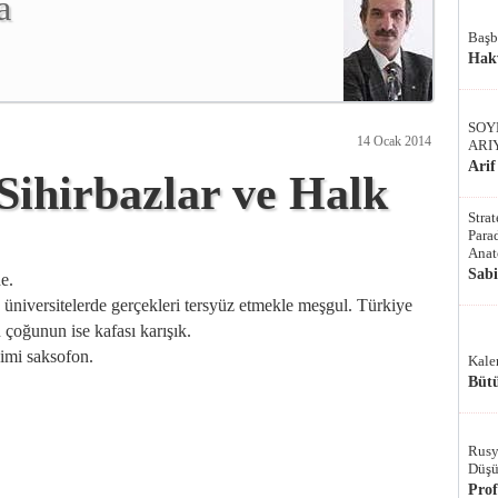
a
Başb
Hak
SOY
14 Ocak 2014
ARI
Arif
 Sihirbazlar ve Halk
Stra
Parad
Anat
Sab
de.
, üniversitelerde gerçekleri tersyüz etmekle meşgul. Türkiye
 çoğunun ise kafası karışık.
kimi saksofon.
Kale
Bütü
Rusy
Düşü
Pro