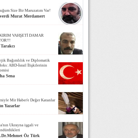
uğum Size Bir Maruzatım Var!
verdi Murat Merdamert
KIRIM VAHŞETİ DAMAR
YOR!!!
 Tarakcı
tejik Bağımlılık ve Diplomatik
oks: ABD-İsrail İlişkilerinin
omisi
iha Sena
miyle Mir Haber'e Değer Katanlar
n Yazarlar
a'nın Ukrayna işgali ve
ndürdükleri
f.Dr.Mehmet Öz Türk