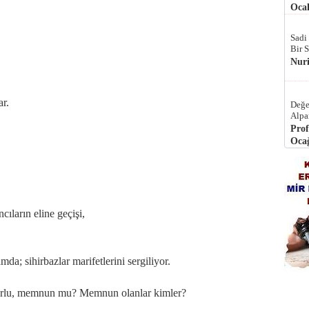
Ocak
Sadi
Bir 
Nur
ar.
Değe
Alpa
Prof
Ocağ
cıların eline geçişi,
da; sihirbazlar marifetlerini sergiliyor.
uzurlu, memnun mu? Memnun olanlar kimler?