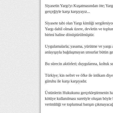
Siyasetin Yargı'yı Kuşatmasından öte; Yargı
gerçeğiyle karşı karşıyayız...
Siyasete tabi olan Yargı kimliği sergileniyor.
Yargı dahil olmak üzere, devletin ve toplu
birimi haline dönüştürülmüştür.
Uygulamalarla; yasama, yürütme ve yargı ara
anlayışıyla bağdaşmayan unsurlar bütün ger
Bu sürecin aktörleri; duygularına, koltuk s
Türkiye; kin nefret ve öfke ile intikam diye
güruhu ile karşı karşıyadır.
Üstünlerin Hukukunu gerçekleştirmenin hazz
kötüye kullanılması suretiyle oluşan böyle
verimliliği ve toplumsal barışın çıkmayacağı