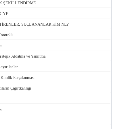
K ŞEKİLLENDİRME
KİYE
TİRENLER, SUÇLANANLAR KİM NE?
Kontrolü
or
atejik Aldatma ve Yanıltma
aştırılanlar
e Kimlik Parçalanması
ıların Çığırtkanlığı
er