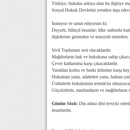
Türkiye, hukuku askıya alan bu ilişkiye m
Sosyal Hukuk Devletini yeniden inşa edece
İnanıyor ve umut ediyorum ki;
Duyarlı, bilinçli insanlar; ülke sathında k
ilişkilerine girmeden ve tenezzül etmeden;
Sivil Toplumun sesi olacaklardır.
Mağdurların hak ve hukukuna sahip çıkacak
Çevre katliamına karşı çıkacaklardır.
Yaratılan korku ve baskı iklimine karşı hay
Hukuktan yana, adaletten yana, haktan yana
Üstünlerin hukukunun temsilcisi olmayacak
Güçsüzlerin, mazlumların ve mağdurların se
Günün Sözü:
Din adına dini tersyüz edenle
insanlardır.