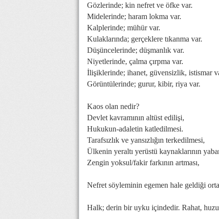
Gözlerinde; kin nefret ve öfke var.
Midelerinde; haram lokma var.
Kalplerinde; mühür var.
Kulaklarında; gerçeklere tıkanma var.
Düşüncelerinde; düşmanlık var.
Niyetlerinde, çalma çırpma var.
İlişiklerinde; ihanet, güvensizlik, istismar v
Görüntülerinde; gurur, kibir, riya var.
Kaos olan nedir?
Devlet kavramının altüst edilişi,
Hukukun-adaletin katledilmesi.
Tarafsızlık ve yansızlığın terkedilmesi,
Ülkenin yeraltı yerüstü kaynaklarının yaban
Zengin yoksul/fakir farkının artması,
Nefret söyleminin egemen hale geldiği ortam
Halk; derin bir uyku içindedir. Rahat, h