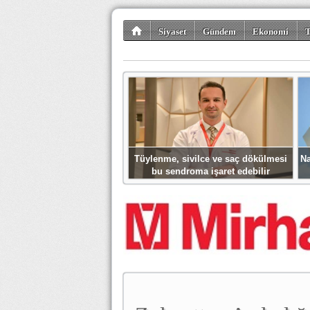
Siyaset
Gündem
Ekonomi
T
Kültür-Sanat
Bilim-Teknoloji
Gezi-Tu
Tüylenme, sivilce ve saç dökülmesi
Na
bu sendroma işaret edebilir