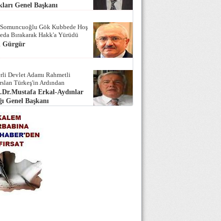
ları Genel Başkanı
 Somuncuoğlu Gök Kubbede Hoş
Seda Bırakarak Hakk'a Yürüdü
i Gürgür
rli Devlet Adamı Rahmetli
rslan Türkeş'in Ardından
.Dr.Mustafa Erkal-Aydınlar
ı Genel Başkanı