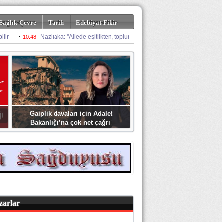
Sağlık-Çevre
Tarih
Edebiyat-Fikir
Gaiplik davaları için Adalet
Bakanlığı’na çok net çağrı!
zarlar