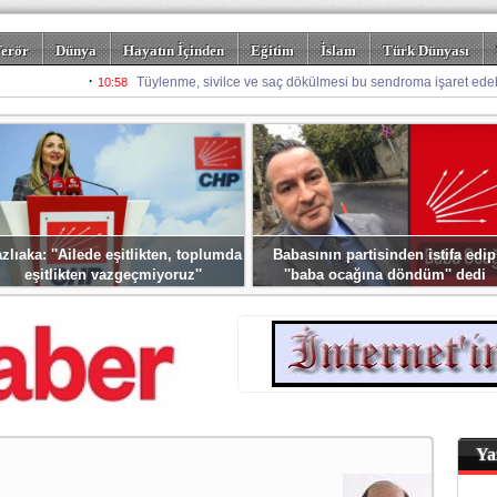
erör
Dünya
Hayatın İçinden
Eğitim
İslam
Türk Dünyası
rizm
Spor
Misafir Kalem
Foto Galeriler
zlıaka: ''Ailede eşitlikten, toplumda
Babasının partisinden istifa edip
eşitlikten vazgeçmiyoruz''
''baba ocağına döndüm'' dedi
Ya