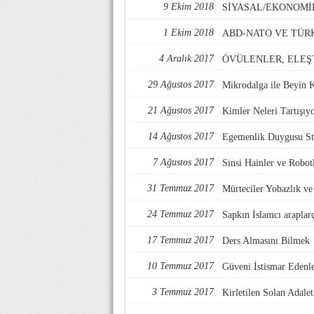
9 Ekim 2018
SİYASAL/EKONOMİ
1 Ekim 2018
ABD-NATO VE TÜR
4 Aralık 2017
ÖVÜLENLER, ELEŞ
29 Ağustos 2017
Mikrodalga ile Beyin 
21 Ağustos 2017
Kimler Neleri Tartışıy
14 Ağustos 2017
Egemenlik Duygusu Str
7 Ağustos 2017
Sinsi Hainler ve Robotl
31 Temmuz 2017
Mürteciler Yobazlık v
24 Temmuz 2017
Sapkın İslamcı araplarç
17 Temmuz 2017
Ders Almasını Bilmek
10 Temmuz 2017
Güveni İstismar Edenl
3 Temmuz 2017
Kirletilen Solan Adalet