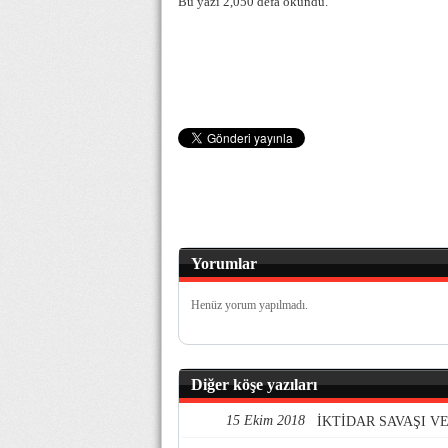
Bu yazı 2,050 defa okundu.
Yorumlar
Henüz yorum yapılmadı.
Diğer köşe yazıları
15 Ekim 2018
İKTİDAR SAVAŞI 