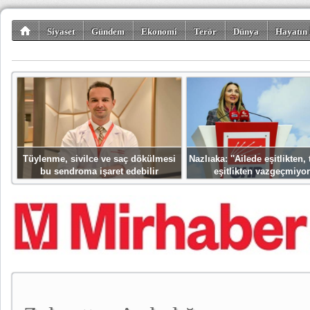
Siyaset
Gündem
Ekonomi
Terör
Dünya
Hayatın 
Kültür-Sanat
Bilim-Teknoloji
Gezi-Turizm
Spor
Misafir K
Tüylenme, sivilce ve saç dökülmesi
Nazlıaka: ''Ailede eşitlikten
bu sendroma işaret edebilir
eşitlikten vazgeçmiyor