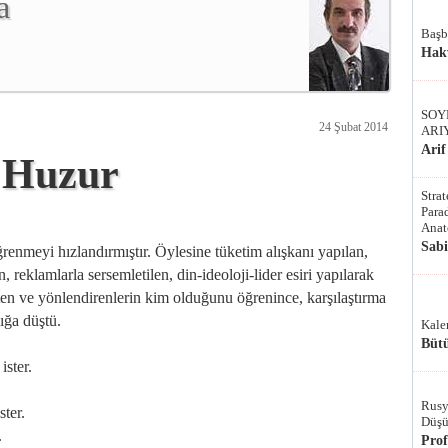
a
Başb
Hak
SOY
24 Şubat 2014
ARI
Arif
 Huzur
Stra
Parad
Anat
Sab
ğrenmeyi hızlandırmıştır. Öylesine tüketim alışkanı yapılan,
reklamlarla sersemletilen, din-ideoloji-lider esiri yapılarak
eten ve yönlendirenlerin kim olduğunu öğrenince, karşılaştırma
ığa düştü.
Kale
Bütü
ister.
Rusy
ter.
Düşü
.
Pro