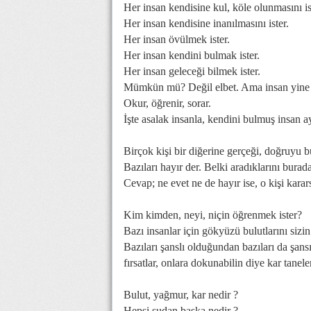
Her insan kendisine kul, köle olunmasını is
Her insan kendisine inanılmasını ister.
Her insan övülmek ister.
Her insan kendini bulmak ister.
Her insan geleceği bilmek ister.
Mümkün mü? Değil elbet. Ama insan yine de
Okur, öğrenir, sorar.
İşte asalak insanla, kendini bulmuş insan a
Birçok kişi bir diğerine gerçeği, doğruyu 
Bazıları hayır der. Belki aradıklarını burad
Cevap; ne evet ne de hayır ise, o kişi karar
Kim kimden, neyi, niçin öğrenmek ister?
Bazı insanlar için gökyüzü bulutlarını sizin
Bazıları şanslı olduğundan bazıları da şa
fırsatlar, onlara dokunabilin diye kar taneler
Bulut, yağmur, kar nedir ?
Hepsi sudan başka nedir ?