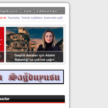
Sağlık-Çevre
Tarih
Edebiyat-Fikir
Gaiplik davaları için Adalet
Bakanlığı’na çok net çağrı!
zarlar