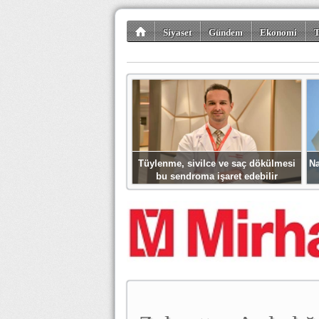
Siyaset
Gündem
Ekonomi
T
Kültür-Sanat
Bilim-Teknoloji
Gezi-Tu
Tüylenme, sivilce ve saç dökülmesi
Na
bu sendroma işaret edebilir