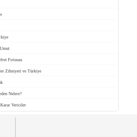
er
rkiye
 Umut
ret Fırtınası
ler Zihniyeti ve Türkiye
uk
den Nelere?
Karar Vericiler