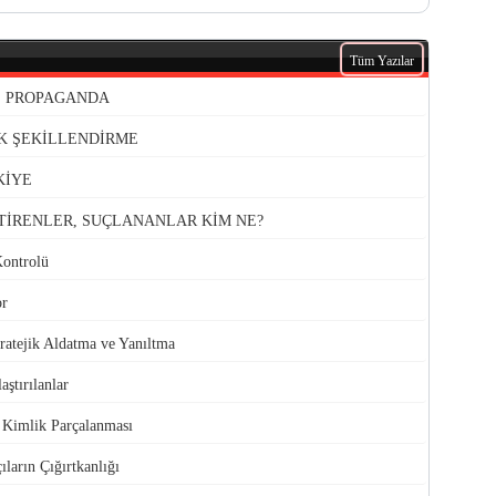
Tüm Yazılar
VE PROPAGANDA
K ŞEKİLLENDİRME
KİYE
TİRENLER, SUÇLANANLAR KİM NE?
Kontrolü
or
atejik Aldatma ve Yanıltma
aştırılanlar
e Kimlik Parçalanması
ıların Çığırtkanlığı