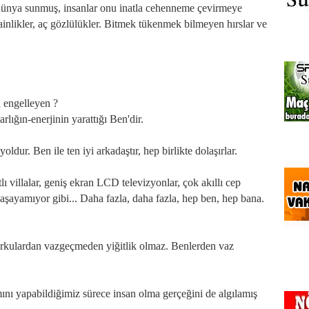
 dünya sunmuş, insanlar onu inatla cehenneme çevirmeye
r, hainlikler, aç gözlülükler. Bitmek tükenmek bilmeyen hırslar ve
i engelleyen ?
rlığın-enerjinin yarattığı Ben'dir.
oldur. Ben ile ten iyi arkadaştır, hep birlikte dolaşırlar.
ı villalar, geniş ekran LCD televizyonlar, çok akıllı cep
yaşayamıyor gibi... Daha fazla, daha fazla, hep ben, hep bana.
rkulardan vazgeçmeden yiğitlik olmaz. Benlerden vaz
ını yapabildiğimiz sürece insan olma gerçeğini de algılamış