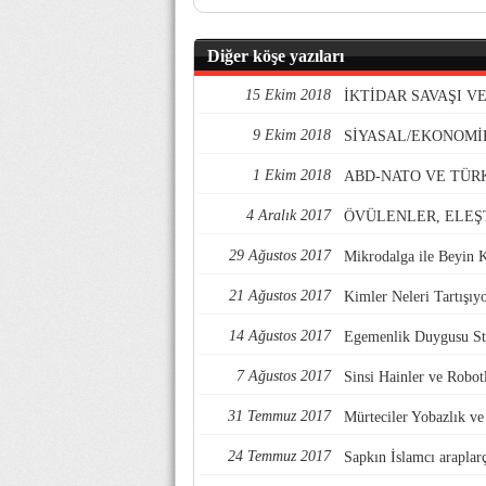
Diğer köşe yazıları
15 Ekim 2018
İKTİDAR SAVAŞI 
9 Ekim 2018
SİYASAL/EKONOMİ
1 Ekim 2018
ABD-NATO VE TÜR
4 Aralık 2017
ÖVÜLENLER, ELEŞ
29 Ağustos 2017
Mikrodalga ile Beyin 
21 Ağustos 2017
Kimler Neleri Tartışıy
14 Ağustos 2017
Egemenlik Duygusu Str
7 Ağustos 2017
Sinsi Hainler ve Robotl
31 Temmuz 2017
Mürteciler Yobazlık v
24 Temmuz 2017
Sapkın İslamcı araplarç