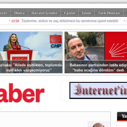
erör
Dünya
Hayatın İçinden
Eğitim
İslam
Türk Dünyası
rizm
Spor
Misafir Kalem
Foto Galeriler
zlıaka: ''Ailede eşitlikten, toplumda
Babasının partisinden istifa edip
eşitlikten vazgeçmiyoruz''
''baba ocağına döndüm'' dedi
Ya