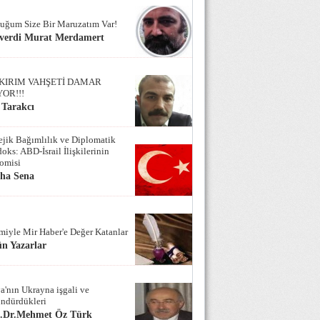
uğum Size Bir Maruzatım Var!
verdi Murat Merdamert
KIRIM VAHŞETİ DAMAR
YOR!!!
 Tarakcı
tejik Bağımlılık ve Diplomatik
oks: ABD-İsrail İlişkilerinin
omisi
iha Sena
miyle Mir Haber'e Değer Katanlar
n Yazarlar
a'nın Ukrayna işgali ve
ndürdükleri
f.Dr.Mehmet Öz Türk