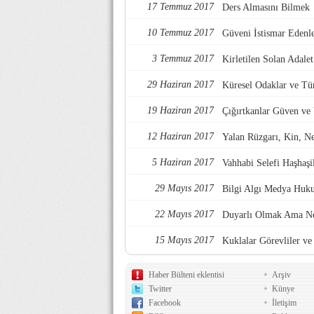
17 Temmuz 2017
Ders Almasını Bilmek
10 Temmuz 2017
Güveni İstismar Edenl
3 Temmuz 2017
Kirletilen Solan Adalet
29 Haziran 2017
Küresel Odaklar ve Tü
19 Haziran 2017
Çığırtkanlar Güven ve
12 Haziran 2017
Yalan Rüzgarı, Kin, Nef
5 Haziran 2017
Vahhabi Selefi Haşhaşi
29 Mayıs 2017
Bilgi Algı Medya Huk
22 Mayıs 2017
Duyarlı Olmak Ama Ne
15 Mayıs 2017
Kuklalar Görevliler ve 
Haber Bülteni eklentisi
Arşiv
Twitter
Künye
Facebook
İletişim