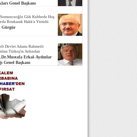
ları Genel Başkanı
 Somuncuoğlu Gök Kubbede Hoş
Seda Bırakarak Hakk'a Yürüdü
i Gürgür
rli Devlet Adamı Rahmetli
rslan Türkeş'in Ardından
.Dr.Mustafa Erkal-Aydınlar
ı Genel Başkanı