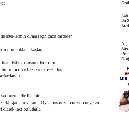
ter.
Ocak
Sadi
Bir 
Nur
 isteklerinin olması için çaba sarfeder.
Değe
Alpa
yrımı bu noktada başlar.
Prof
Ocağ
bulmak istiyor musun diye sorar.
a bulurum diye bazıları da evet der.
sızlardandır.
 yanınıza indirdi denir.
nsız olduğundan yakınır. Oysa; insan zaman zaman gelen
i olarak iner bulutlarla.