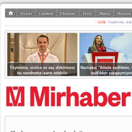
Siyaset
Gündem
Ekonomi
Terör
Dünya
Hayatın 
Kültür-Sanat
Bilim-Teknoloji
Gezi-Turizm
Spor
Misafir K
Tüylenme, sivilce ve saç dökülmesi
Nazlıaka: ''Ailede eşitlikten
bu sendroma işaret edebilir
eşitlikten vazgeçmiyor