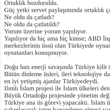
Ortaklık bozduruldu.
Güç yetki servet paylaşımında ortaklık çat
Ne oldu da çatladı?
Ne oldu da çatlatıldı?
Yorum üzerine yorum yapılıyor.
Yapılıyor da hiç ama hiç kimse; ABD İngi
merkezlerinin üssü olan Türkiyede oyna
oynatanları konuşmuyor.
Doğu batı enerji savaşında Türkiye kilit 
Bütün dinleme üsleri, ileri teknolojiye day
en iyi yetişmiş ajanlar Türkiyedeydi.
Ilımlı İslam projesi ile İslam ülkeleri den
Büyük Ortadoğu projesinde yönetim deği
Türkiye ana üs görevi yapacaktı. İslam ül
yakınlaşarak içten hançerleme görevi yap