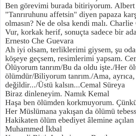
Ben görevimi burada bitiriyorum. Albert
"Tanrıruhunu affetsin" diyen papaza karş
olmasın? Ne de olsa kendi malı. Charlie
Vur, korkak herif, sonuçta sadece bir ad
Ernesto Che Guevara
Ah iyi olsam, terliklerimi giysem, şu od
köşeye geçsem, resimlerimi yapsam. Ce
Ölüyorum tanrım/Bu da oldu işte./Her ö
ölümdür/Biliyorum tanrım./Ama, ayrıca, 
değildir.../Üstü kalsın...Cemal Süreya
Biraz dinleneyim. Namık Kemal
Haşa ben ölümden korkmuyorum. Çünk
Her Müslümana yakışan da ölümü tebess
Hakikaten ölüm ebediyet âlemine açılan i
Muhammed İkbal