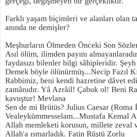
gerçeği, değişmeyen bir gerçekliktir.
Farklı yaşam biçimleri ve alanları olan ta
anında ne demişler?
Meşhurların Ölmeden Önceki Son Sözler
Asıl ölüm, ilimden payını almayanlaradır.
faydasızı bilenler bilgi sâhipleridir. Şey
Demek böyle ölünürmüş...Necip Fazıl K
Rabbimiz, beni kendi hazretine dâvet edi
zamânıdır. Yâ Azrâil! Çabuk ol! Beni R
kavuştur! Mevlana
Sen de mi Brütüs? Julius Caesar (Roma 
Vealeykümmesselam...Mustafa Kemal At
Allah memleketi korusun, millete zeval 
Allah'a ısmarladık. Fatin Rüştü Zorlu