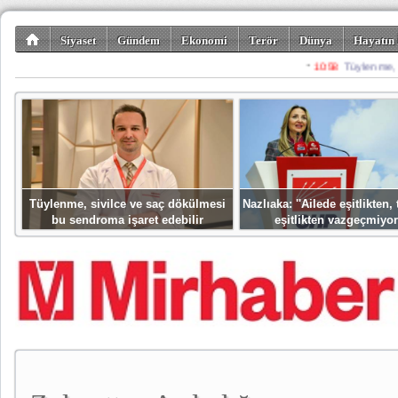
Siyaset
Gündem
Ekonomi
Terör
Dünya
Hayatın 
Kültür-Sanat
Bilim-Teknoloji
Gezi-Turizm
Spor
Misafir K
Tüylenme, sivilce ve saç dökülmesi
Nazlıaka: ''Ailede eşitlikten
bu sendroma işaret edebilir
eşitlikten vazgeçmiyor