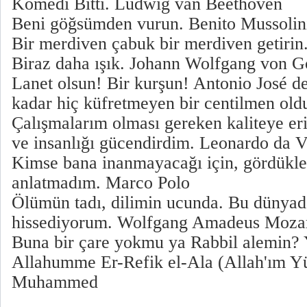
Komedi Bitti. Ludwig van Beethoven
Beni göğsümden vurun. Benito Mussolin
Bir merdiven çabuk bir merdiven getirin
Biraz daha ışık. Johann Wolfgang von G
Lanet olsun! Bir kurşun! Antonio José d
kadar hiç küfretmeyen bir centilmen oldu
Çalışmalarım olması gereken kaliteye eri
ve insanlığı gücendirdim. Leonardo da V
Kimse bana inanmayacağı için, gördükler
anlatmadım. Marco Polo
Ölümün tadı, dilimin ucunda. Bu dünyad
hissediyorum. Wolfgang Amadeus Moza
Buna bir çare yokmu ya Rabbil alemin?
Allahumme Er-Refik el-Ala (Allah'ım Y
Muhammed