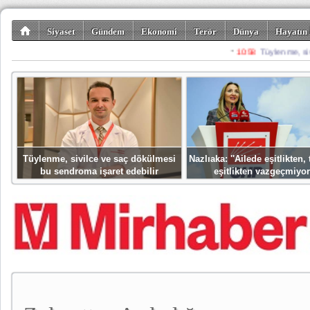
Siyaset
Gündem
Ekonomi
Terör
Dünya
Hayatın 
Kültür-Sanat
Bilim-Teknoloji
Gezi-Turizm
Spor
Misafir K
Tüylenme, sivilce ve saç dökülmesi
Nazlıaka: ''Ailede eşitlikten
bu sendroma işaret edebilir
eşitlikten vazgeçmiyor