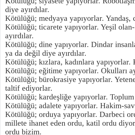
Kötülüğü; siyasete yapıyorlar. Robotlaş
diye ayırdılar.
Kötülüğü; medyaya yapıyorlar. Yandaş, c
Kötülüğü; ticarete yapıyorlar. Yeşil ola
ayırdılar.
Kötülüğü; dine yapıyorlar. Dindar insanl
ya da değil diye ayırdılar.
Kötülüğü; kızlara, kadınlara yapıyorlar. K
Kötülüğü; eğitime yapıyorlar. Okulları ay
Kötülüğü; bürokrasiye yapıyorlar. Yetene
taltif ediyorlar.
Kötülüğü; kardeşliğe yapıyorlar. Toplum
Kötülüğü; adalete yapıyorlar. Hakim-savc
Kötülüğü; orduya yapıyorlar. Darbeci or
millete ihanet eden ordu, katil ordu diyo
ordu bizim.