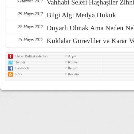
Vahhabi Selefi Haşhaşiler Zihn
5 Haziran 2017
Bilgi Algı Medya Hukuk
29 Mayıs 2017
Duyarlı Olmak Ama Neden Nel
22 Mayıs 2017
Kuklalar Görevliler ve Karar Ve
15 Mayıs 2017
Haber Bülteni eklentisi
Arşiv
Twitter
Künye
Facebook
İletişim
RSS
Reklam
6,891 µs