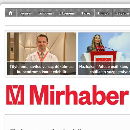
Siyaset
Gündem
Ekonomi
Terör
Dünya
Hayatın 
Kültür-Sanat
Bilim-Teknoloji
Gezi-Turizm
Spor
Misafir K
Tüylenme, sivilce ve saç dökülmesi
Nazlıaka: ''Ailede eşitlikten
bu sendroma işaret edebilir
eşitlikten vazgeçmiyor