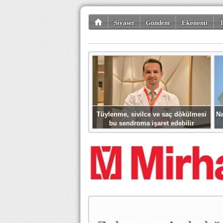
Siyaset
Gündem
Ekonomi
T
Kültür-Sanat
Bilim-Teknoloji
Gezi-Tu
Tüylenme, sivilce ve saç dökülmesi
Na
bu sendroma işaret edebilir