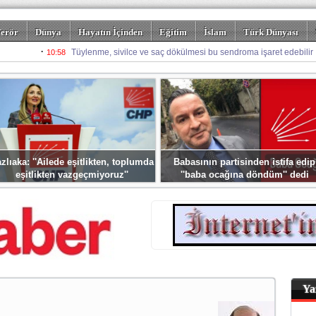
erör
Dünya
Hayatın İçinden
Eğitim
İslam
Türk Dünyası
rizm
Spor
Misafir Kalem
Foto Galeriler
zlıaka: ''Ailede eşitlikten, toplumda
Babasının partisinden istifa edip
eşitlikten vazgeçmiyoruz''
''baba ocağına döndüm'' dedi
Ya