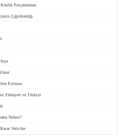
e Kimlik Parçalanması
ıların Çığırtkanlığı
er
rkiye
 Umut
ret Fırtınası
ler Zihniyeti ve Türkiye
uk
den Nelere?
Karar Vericiler