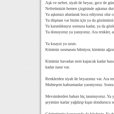
Aşk ve nefret, siyah ile beyaz, gece ile gün
Nefretimizin hemen çizgisinde aşkımız dur
Ya aşkımızı abartarak boca ediyoruz olur o
Ya düşman var bizim için ya da gözümüzü k
Ya karanlıktayız sonsuza kadar, ya da gözl
Ya donuyoruz ya yanıyoruz. Ara renkler, a
Ya kısayız ya uzun.
Kimimiz susmasını bilmiyor, kimimiz ağzı
Kimimiz havadan nem kapacak kadar hassasl
kadar nasır var.
Renklerden siyah ile beyazımız var. Ara r
Muhteşem kahramanlar yaratıyoruz. Sonra f
Mevsimlerden baharı hiç tanımıyoruz. Ya ya
şeyimize karlar yağdırıp kışın dondurucu 
Görüntümüz konusunda da böyleyiz. Ya de