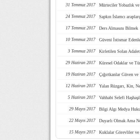
31 Temmuz 2017
Mürteciler Yobazlık v
24 Temmuz 2017
Sapkın İslamcı araplarç
17 Temmuz 2017
Ders Almasını Bilmek
10 Temmuz 2017
Güveni İstismar Edenl
3 Temmuz 2017
Kirletilen Solan Adalet
29 Haziran 2017
Küresel Odaklar ve Tü
19 Haziran 2017
Çığırtkanlar Güven ve
12 Haziran 2017
Yalan Rüzgarı, Kin, Nef
5 Haziran 2017
Vahhabi Selefi Haşhaşi
29 Mayıs 2017
Bilgi Algı Medya Huk
22 Mayıs 2017
Duyarlı Olmak Ama Ne
15 Mayıs 2017
Kuklalar Görevliler ve 