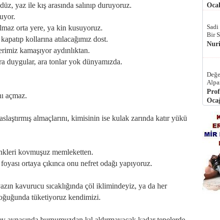
düz, yaz ile kış arasında salınıp duruyoruz.
Ocak
uyor.
Sadi
lmaz orta yere, ya kin kusuyoruz.
Bir 
apatıp kollarına atılacağımız dost.
Nur
erimiz kamaşıyor aydınlıktan.
ra duygular, ara tonlar yok dünyamızda.
Değe
Alpa
Prof
nı açmaz.
Ocağ
aştırmış almaçlarını, kimisinin ise kulak zarında katır yükü
enkleri kovmuşuz memleketten.
oyası ortaya çıkınca onu nefret odağı yapıyoruz.
zın kavurucu sıcaklığında çöl iklimindeyiz, ya da her
soğuğunda tüketiyoruz kendimizi.
v aynasında burnumuzdan kıl aldırmayacak kadar tepelerde