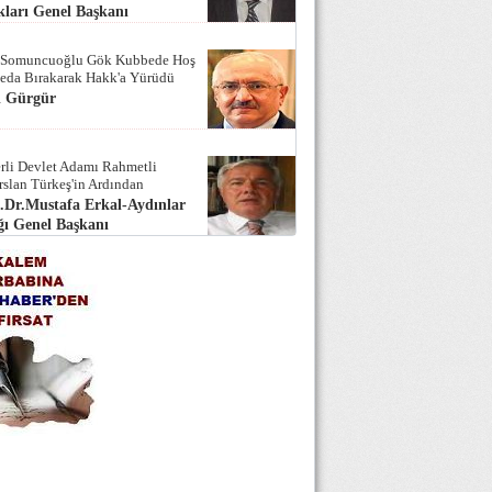
ları Genel Başkanı
 Somuncuoğlu Gök Kubbede Hoş
Seda Bırakarak Hakk'a Yürüdü
i Gürgür
rli Devlet Adamı Rahmetli
rslan Türkeş'in Ardından
.Dr.Mustafa Erkal-Aydınlar
ı Genel Başkanı