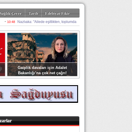
Sağlık-Çevre
Tarih
Edebiyat-Fikir
Gaiplik davaları için Adalet
Bakanlığı’na çok net çağrı!
zarlar