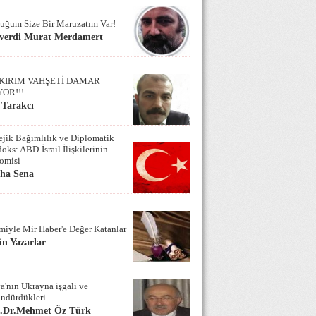
uğum Size Bir Maruzatım Var!
verdi Murat Merdamert
KIRIM VAHŞETİ DAMAR
YOR!!!
 Tarakcı
tejik Bağımlılık ve Diplomatik
oks: ABD-İsrail İlişkilerinin
omisi
iha Sena
miyle Mir Haber'e Değer Katanlar
n Yazarlar
a'nın Ukrayna işgali ve
ndürdükleri
f.Dr.Mehmet Öz Türk