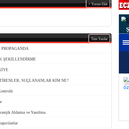
+ Yorum Ekle
Tüm Yazılar
VE PROPAGANDA
K ŞEKİLLENDİRME
KİYE
TİRENLER, SUÇLANANLAR KİM NE?
Kontrolü
or
atejik Aldatma ve Yanıltma
aştırılanlar