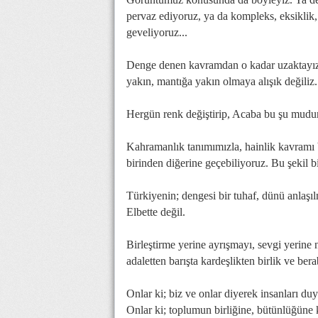
pervaz ediyoruz, ya da kompleks, eksiklik, 
geveliyoruz...
Denge denen kavramdan o kadar uzaktayız ki
yakın, mantığa yakın olmaya alışık değiliz.
Hergün renk değiştirip, Acaba bu şu mudu
Kahramanlık tanımımızla, hainlik kavramı b
birinden diğerine geçebiliyoruz. Bu şekil 
Türkiyenin; dengesi bir tuhaf, dünü anlaş
Elbette değil.
Birleştirme yerine ayrışmayı, sevgi yerine 
adaletten barışta kardeşlikten birlik ve be
Onlar ki; biz ve onlar diyerek insanları du
Onlar ki; toplumun birliğine, bütünlüğüne 