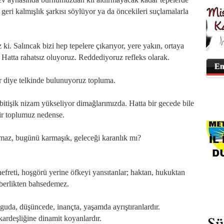
geri kalmışlık şarkısı söylüyor ya da öncekileri suçlamalarla
. Salıncak bizi hep tepelere çıkarıyor, yere yakın, ortaya
 Hatta rahatsız oluyoruz. Reddediyoruz refleks olarak.
En
r diye telkinde bulunuyoruz topluma.
itişik nizam yükseliyor dimağlarımızda. Hatta bir gecede bile
bir toplumuz nedense.
ılmaz, bugünü karmaşık, geleceği karanlık mı?
nefreti, hoşgörü yerine öfkeyi yansıtanlar; haktan, hukuktan
raberlikten bahsedemez.
yguda, düşüncede, inançta, yaşamda ayrıştıranlardır.
kardeşliğine dinamit koyanlardır.