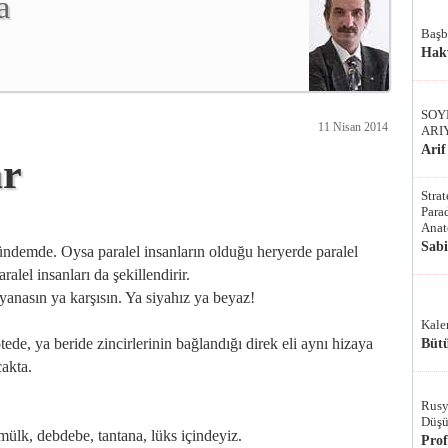
a
Başb
Hak
SOY
11 Nisan 2014
ARI
Arif
ar
Stra
Parad
Anat
Sab
 gündemde. Oysa paralel insanların olduğu heryerde paralel
ralel insanları da şekillendirir.
yanasın ya karşısın. Ya siyahız ya beyaz!
Kale
ede, ya beride zincirlerinin bağlandığı direk eli aynı hizaya
Bütü
cakta.
Rusy
Düşü
mülk, debdebe, tantana, lüks içindeyiz.
Pro