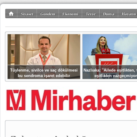
Siyaset
Gündem
Ekonomi
Terör
Dünya
Hayatın 
Kültür-Sanat
Bilim-Teknoloji
Gezi-Turizm
Spor
Misafir K
Tüylenme, sivilce ve saç dökülmesi
Nazlıaka: ''Ailede eşitlikten
bu sendroma işaret edebilir
eşitlikten vazgeçmiyor