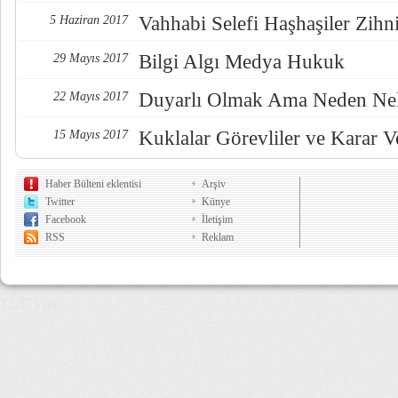
Vahhabi Selefi Haşhaşiler Zihn
5 Haziran 2017
Bilgi Algı Medya Hukuk
29 Mayıs 2017
Duyarlı Olmak Ama Neden Nel
22 Mayıs 2017
Kuklalar Görevliler ve Karar Ve
15 Mayıs 2017
Haber Bülteni eklentisi
Arşiv
Twitter
Künye
Facebook
İletişim
RSS
Reklam
12,573 µs