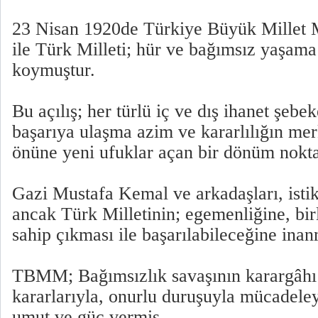
23 Nisan 1920de Türkiye Büyük Millet M
ile Türk Milleti; hür ve bağımsız yaşama 
koymuştur.
Bu açılış; her türlü iç ve dış ihanet şeb
başarıya ulaşma azim ve kararlılığın mer
önüne yeni ufuklar açan bir dönüm nokta
Gazi Mustafa Kemal ve arkadaşları, isti
ancak Türk Milletinin; egemenliğine, bir
sahip çıkması ile başarılabileceğine inan
TBMM; Bağımsızlık savaşının karargâhı
kararlarıyla, onurlu duruşuyla mücadele
umut ve güç vermiş,