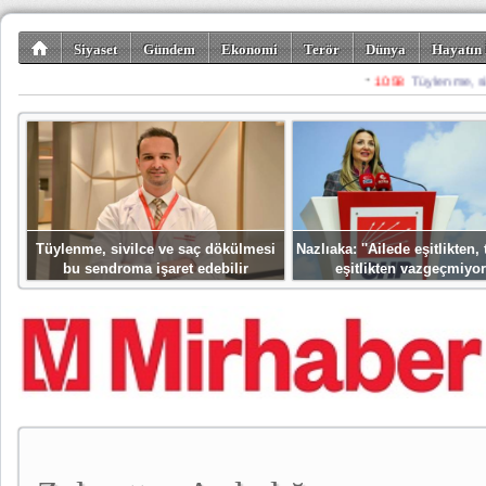
Siyaset
Gündem
Ekonomi
Terör
Dünya
Hayatın 
Kültür-Sanat
Bilim-Teknoloji
Gezi-Turizm
Spor
Misafir K
Tüylenme, sivilce ve saç dökülmesi
Nazlıaka: ''Ailede eşitlikten
bu sendroma işaret edebilir
eşitlikten vazgeçmiyor