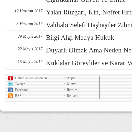
Yalan Rüzgarı, Kin, Nefret Fırt
12 Haziran 2017
Vahhabi Selefi Haşhaşiler Zihn
5 Haziran 2017
Bilgi Algı Medya Hukuk
29 Mayıs 2017
Duyarlı Olmak Ama Neden Nel
22 Mayıs 2017
Kuklalar Görevliler ve Karar Ve
15 Mayıs 2017
Haber Bülteni eklentisi
Arşiv
Twitter
Künye
Facebook
İletişim
RSS
Reklam
7,852 µs