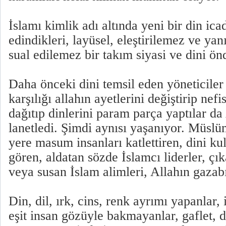
İslamı kimlik adı altında yeni bir din icad
edindikleri, layüsel, eleştirilemez ve y
sual edilemez bir takım siyasi ve dini önd
Daha önceki dini temsil eden yöneticiler 
karşılığı allahın ayetlerini değiştirip nef
dağıtıp dinlerini param parça yaptılar da
lanetledi. Şimdi aynısı yaşanıyor. Müslü
yere masum insanları katlettiren, dini k
gören, aldatan sözde İslamcı liderler, çı
veya susan İslam alimleri, Allahın gazab
Din, dil, ırk, cins, renk ayrımı yapanlar, 
eşit insan gözüyle bakmayanlar, gaflet, d