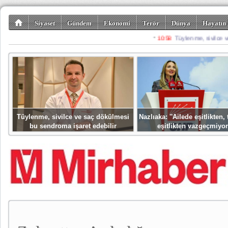
Siyaset
Gündem
Ekonomi
Terör
Dünya
Hayatın 
Kültür-Sanat
Bilim-Teknoloji
Gezi-Turizm
Spor
Misafir K
Tüylenme, sivilce ve saç dökülmesi
Nazlıaka: ''Ailede eşitlikten
bu sendroma işaret edebilir
eşitlikten vazgeçmiyor