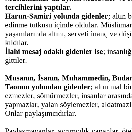
tercihlerini yaptılar.
Harun-Samiri yolunda gidenler
; altın 
edinme tutkusu içinde oldular. Müslüma
yaşamlarında altını, serveti inanç ve düş
kıldılar.
İlahi mesaj odaklı gidenler ise
; insanlı
gittiler.
Musanın, İsanın, Muhammedin, Buda
Taonun yolundan gidenler
; altın mal bi
ezmezler, sömürmezler, insanlar arasınd
yapmazlar, yalan söylemezler, aldatmazl
Onlar paylaşımcıdırlar.
Paylaşmayanlar, ayrımcılık yapanlar, ötek