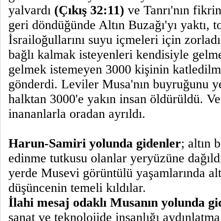
yalvardı
(Çıkış 32:11)
ve Tanrı'nın fikrin
geri döndüğünde Altın Buzağı'yı yaktı, toz
İsrailoğullarını suyu içmeleri için zorlad
bağlı kalmak isteyenleri kendisiyle gelme
gelmek istemeyen 3000 kişinin katledilme
gönderdi. Leviler Musa'nın buyruğunu yer
halktan 3000'e yakın insan öldürüldü. V
inananlarla oradan ayrıldı.
Harun-Samiri yolunda gidenler
; altın 
edinme tutkusu olanlar yeryüzüne dağıldıl
yerde Musevi görüntülü yaşamlarında altı
düşüncenin temeli kıldılar.
İlahi mesaj odaklı Musanın yolunda gi
sanat ve teknolojide insanlığı aydınlatma 