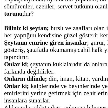
sömürenler, ezenler, servet tutkunu olan
torunu
dur?
Biliniz ki şeytan;
hırslı ve zaafları olan i
her yaptığını kendisine güzel gösterir ken
Şeytanın emrine giren insanlar
; gurur, 
gösteriş, şatafatla okumamış cahil halk y
tapındırır.
Onlar ki
; şeytanın kuklalarıdır da onla
farkında değildirler.
Onların dilinde;
din, iman, kitap, yardım
Onlar ki;
kalplerinde ve beyinlerinde ye
emirlerini yerine getirmek için zehirlerini 
insanlara sunarlar.
Aldananlar aldatanları, anlamaz bilemez.