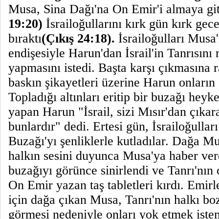
Musa, Sina Dağı'na On Emir'i almaya gi
19:20)
İsrailoğullarını kırk gün kırk gece
bıraktı
(Çıkış 24:18).
İsrailoğulları Musa
endişesiyle Harun'dan İsrail'in Tanrısını
yapmasını istedi. Başta karşı çıkmasına 
baskın şikayetleri üzerine Harun onların al
Topladığı altınları eritip bir buzağı heyke
yapan Harun "İsrail, sizi Mısır'dan çıkara
bunlardır" dedi. Ertesi gün, İsrailoğullar
Buzağı'yı şenliklerle kutladılar. Dağa M
halkın sesini duyunca Musa'ya haber ver
buzağıyı görünce sinirlendi ve Tanrı'nın
On Emir yazan taş tabletleri kırdı. Emirl
için dağa çıkan Musa, Tanrı'nın halkı b
görmesi nedeniyle onları yok etmek iste