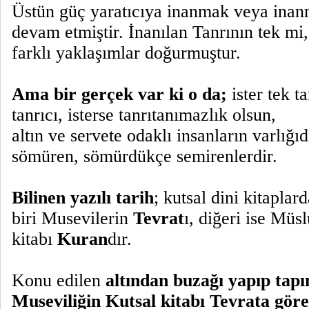
Üstün güç yaratıcıya inanmak veya inan
devam etmiştir. İnanılan Tanrının tek m
farklı yaklaşımlar doğurmuştur.
Ama bir gerçek var ki o da;
ister tek ta
tanrıcı, isterse tanrıtanımazlık olsun,
altın ve servete odaklı insanların varlığı
sömüren, sömürdükçe semirenlerdir.
Bilinen yazılı tarih
; kutsal dini kitaplar
biri Musevilerin
Tevrat
ı, diğeri ise Mü
kitabı
Kuran
dır.
Konu edilen
altından buzağı yapıp tapı
Museviliğin Kutsal kitabı Tevrata göre