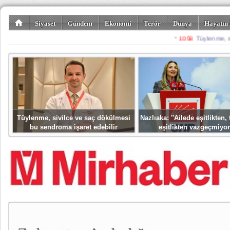
Siyaset
Gündem
Ekonomi
Terör
Dünya
Hayatın 
Kültür-Sanat
Bilim-Teknoloji
Gezi-Turizm
Spor
Misafir K
Tüylenme, sivilce ve saç dökülmesi
Nazlıaka: ''Ailede eşitlikten
bu sendroma işaret edebilir
eşitlikten vazgeçmiyor