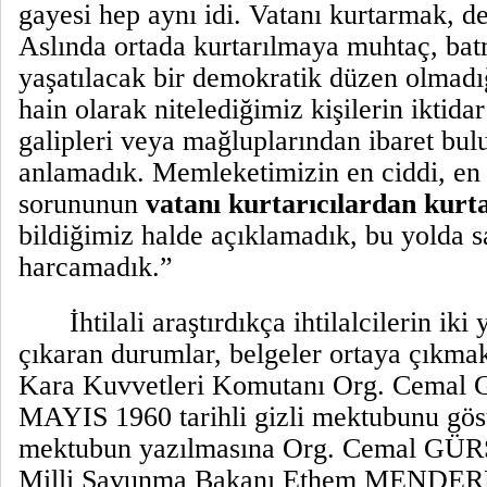
gayesi hep aynı idi. Vatanı kurtarmak, 
Aslında ortada kurtarılmaya muhtaç, batm
yaşatılacak bir demokratik düzen olmad
hain olarak nitelediğimiz kişilerin iktida
galipleri veya mağluplarından ibaret bul
anlamadık. Memleketimizin en ciddi, en 
sorununun
vatanı kurtarıcılardan kur
bildiğimiz halde açıklamadık, bu yolda 
harcamadık.”
İhtilali araştırdıkça ihtilalcilerin ik
çıkaran durumlar, belgeler ortaya çıkma
Kara Kuvvetleri Komutanı Org. Cemal
MAYIS 1960 tarihli gizli mektubunu göst
mektubun yazılmasına Org. Cemal GÜR
Milli Savunma Bakanı Ethem MENDERE