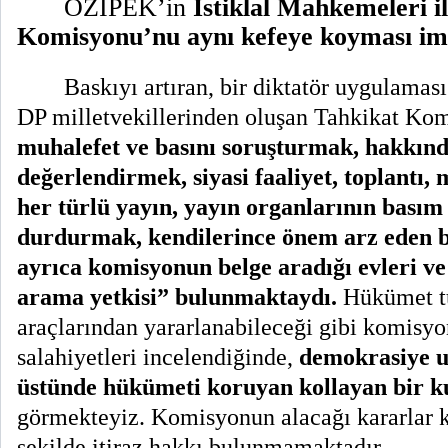
ÖZİPEK’in
İstiklal Mahkemeleri i
Komisyonu’nu aynı kefeye koyması im
Baskıyı artıran, bir diktatör uygulaması
DP milletvekillerinden oluşan Tahkikat Ko
muhalefet ve basını soruşturmak, hakkınd
değerlendirmek, siyasi faaliyet, toplantı,
her türlü yayın, yayın organlarının basım
durdurmak, kendilerince önem arz eden b
ayrıca komisyonun belge aradığı evleri ve
arama yetkisi” bulunmaktaydı.
Hükümet tü
araçlarından yararlanabileceği gibi komisyo
salahiyetleri incelendiğinde,
demokrasiye u
üstünde hükümeti koruyan kollayan bir 
görmekteyiz. Komisyonun alacağı kararlar ke
şekilde itiraz hakkı bulunmamaktadır.