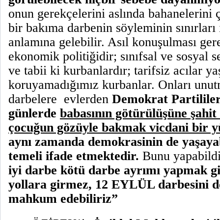
onun gerekçelerini aslında bahanelerini
bir bakıma darbenin söyleminin sınırları
anlamına gelebilir. Asıl konuşulması ger
ekonomik politiğidir; sınıfsal ve sosyal 
ve tabii ki kurbanlardır; tarifsiz acılar y
koruyamadığımız kurbanlar. Onları unu
darbelere
evlerden
Demokrat Partililer
günlerde
babasının götürülüşüne şahit
çocuğun gözüyle bakmak vicdani bir 
aynı zamanda demokrasinin de yaşayab
temeli ifade etmektedir.
Bunu yapabild
iyi darbe kötü darbe ayrımı yapmak gi
yollara girmez,
12 EYLÜL darbesini de
mahkum edebiliriz”