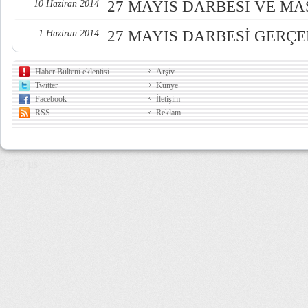
27 MAYIS DARBESİ VE M
10 Haziran 2014
27 MAYIS DARBESİ GERÇE
1 Haziran 2014
Haber Bülteni eklentisi
Arşiv
Twitter
Künye
Facebook
İletişim
RSS
Reklam
9,473 µs