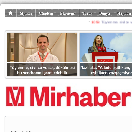
Siyaset
Gündem
Ekonomi
Terör
Dünya
Hayatın 
Kültür-Sanat
Bilim-Teknoloji
Gezi-Turizm
Spor
Misafir K
Tüylenme, sivilce ve saç dökülmesi
Nazlıaka: ''Ailede eşitlikten
bu sendroma işaret edebilir
eşitlikten vazgeçmiyor