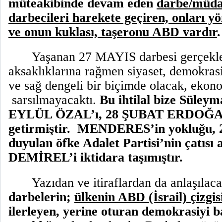
müteakibinde devam eden
darbe/müda
darbecileri harekete geçiren, onları y
ve onun kuklası, taşeronu ABD vardır
.
Yaşanan 27 MAYIS darbesi gerçekl
aksaklıklarına rağmen siyaset, demokras
ve sağ dengeli bir biçimde olacak, eko
sarsılmayacaktı.
Bu ihtilal bize Süle
EYLÜL ÖZAL’ı, 28 ŞUBAT ERDOĞ
getirmiştir.
MENDERES’in yokluğu, 
duyulan öfke Adalet Partisi’nin çatısı 
DEMİREL’i iktidara taşımıştır.
Yazıdan ve itiraflardan da anlaşılac
darbelerin;
ülkenin ABD (İsrail) çizgi
ilerleyen, yerine oturan demokrasiyi 