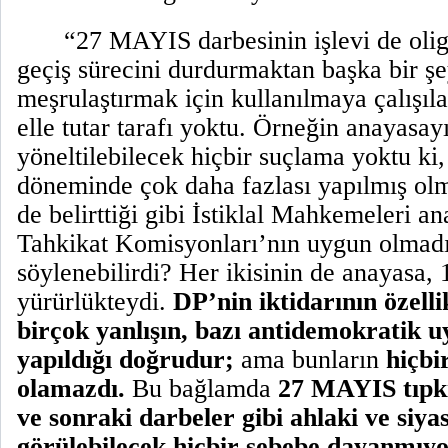
“27 MAYIS darbesinin işlevi de oli
geçiş sürecini durdurmaktan başka bir şe
meşrulaştırmak için kullanılmaya çalışıl
elle tutar tarafı yoktu. Örneğin anayasay
yöneltilebilecek hiçbir suçlama yoktu ki
döneminde çok daha fazlası yapılmış olma
de belirttiği gibi İstiklal Mahkemeleri a
Tahkikat Komisyonları’nın uygun olmadı
söylenebilirdi? Her ikisinin de anayasa,
yürürlükteydi.
DP’nin iktidarının özell
birçok yanlışın, bazı antidemokratik 
yapıldığı doğrudur;
ama bunların
hiçbi
olamazdı.
Bu bağlamda
27 MAYIS tıpkı
ve sonraki darbeler gibi ahlaki ve siy
görülebilecek hiçbir sebebe dayanmıy