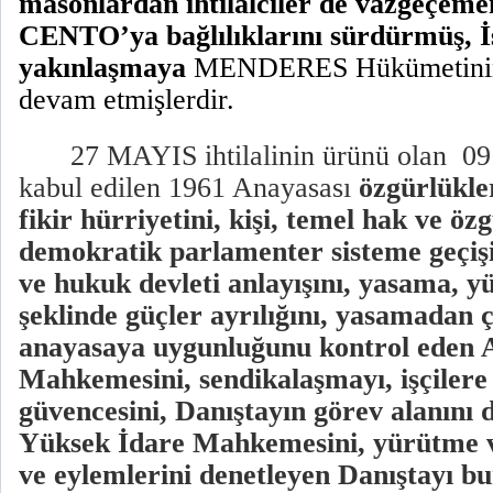
masonlardan ihtilalciler de vazgeçeme
CENTO’ya bağlılıklarını sürdürmüş, İs
yakınlaşmaya
MENDERES Hükümetinin 
devam etmişlerdir.
27 MAYIS ihtilalinin ürünü olan
0
9
kabul edilen
1961 Anayasası
özgürlükle
fikir hürriyetini, kişi, temel hak ve öz
demokratik parlamenter sisteme geçişi
ve hukuk devleti anlayışını, yasama, y
şeklinde güçler ayrılığını, yasamadan 
anayasaya uygunluğunu kontrol eden 
Mahkemesini, sendikalaşmayı, işçilere 
güvencesini, Danıştayın görev alanını 
Yüksek İdare Mahkemesini, yürütme v
ve eylemlerini denetleyen Danıştayı bun