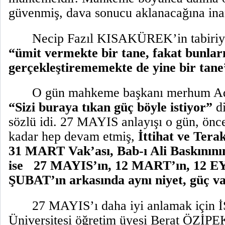
güvenmiş, dava sonucu aklanacağına ina
Necip Fazıl KISAKÜREK’in tabir
“ümit vermekte bir tane, fakat bunları
gerçekleştirememekte de yine bir tane
O gün mahkeme başkanı merhum
“Sizi buraya tıkan güç böyle istiyor”
d
sözlü idi. 27 MAYIS anlayışı o gün, ön
kadar hep devam etmiş,
İttihat ve Tera
31 MART Vak’ası, Bab-ı Ali Baskınını
ise
27 MAYIS’ın, 12 MART’ın, 12 
ŞUBAT’ın arkasında aynı niyet, güç va
27 MAYIS’ı daha iyi anlamak için
Üniversitesi öğretim üyesi Berat ÖZİPE