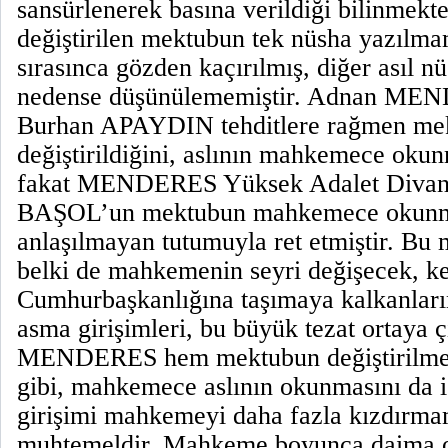
sansürlenerek basına verildiği bilinmekt
değiştirilen mektubun tek nüsha yazıl
sırasınca gözden kaçırılmış, diğer asıl n
nedense düşünülememiştir. Adnan MEN
Burhan APAYDIN tehditlere rağmen me
değiştirildiğini, aslının mahkemece okun
fakat MENDERES Yüksek Adalet Divanı
BAŞOL’un mektubun mahkemece okunmas
anlaşılmayan tutumuyla ret etmiştir. Bu
belki de mahkemenin seyri değişecek, ke
Cumhurbaşkanlığına taşımaya kalkanların
asma girişimleri, bu büyük tezat ortaya ç
MENDERES hem mektubun değiştirilmesi
gibi, mahkemece aslının okunmasını da i
girişimi mahkemeyi daha fazla kızdırmam
muhtemeldir. Mahkeme boyunca daima 