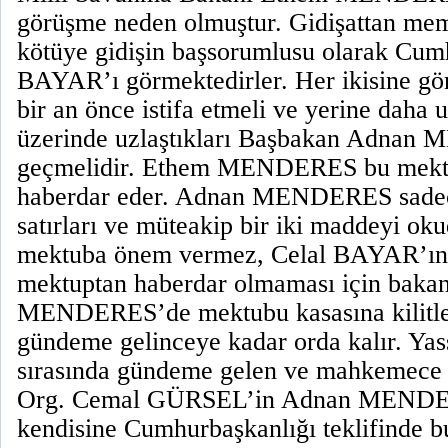
görüşme neden olmuştur. Gidişattan m
kötüye gidişin başsorumlusu olarak Cum
BAYAR’ı görmektedirler. Her ikisine g
bir an önce istifa etmeli ve yerine daha u
üzerinde uzlaştıkları Başbakan Adna
geçmelidir. Ethem MENDERES bu mektu
haberdar eder. Adnan MENDERES sadec
satırları ve müteakip bir iki maddeyi ok
mektuba önem vermez, Celal BAYAR’ın
mektuptan haberdar olmaması için bakan
MENDERES’de mektubu kasasına kilitle
gündeme gelinceye kadar orda kalır. Yas
sırasında gündeme gelen ve mahkemece a
Org. Cemal GÜRSEL’in Adnan MENDE
kendisine Cumhurbaşkanlığı teklifinde b