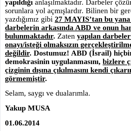
yapıldığı
anlaşılmaktadır. Darbeler çözü
sorunlara yol açmışlardır. Bilinen bir ge
yazdığımız gibi
27 MAYIS’tan bu yana 
darbelerin arkasında ABD ve onun hami
bulunmaktadır
.
Zaten
yapılan darbeler
onayı/isteği olmaksızın gerçekleştiri
değildir
. Dostumuz! ABD (İsrail) hiçb
demokrasinin uygulanmasını,
bizlere 
çizginin dışına çıkılmasını kendi çıkar
görmemiştir
.
Selam, saygı ve dualarımla.
Yakup MUSA
01.06.2014