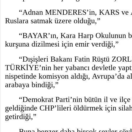
“Adnan MENDERES’in, KARS v
Ruslara satmak üzere olduğu,”
“BAYAR’ın, Kara Harp Okulunun bü
kurşuna dizilmesi için emir verdiği,”
“Dışişleri Bakanı Fatin Rüştü ZOR
TÜRKİYE’nin her yabancı devletle yapt
nispetinde komisyon aldığı, Avrupa’da al
arabaya bindiği,”
“Demokrat Parti’nin bütün il ve ilçe 
geldiğinde CHP’lileri öldürmek için sila
getirdiği,”
Buna benzer daha birçok şeyler söyl