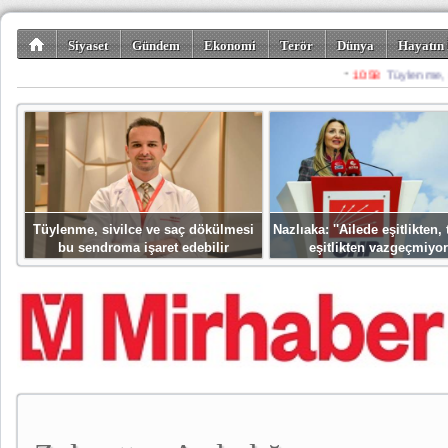
Siyaset
Gündem
Ekonomi
Terör
Dünya
Hayatın 
Kültür-Sanat
Bilim-Teknoloji
Gezi-Turizm
Spor
Misafir K
Tüylenme, sivilce ve saç dökülmesi
Nazlıaka: ''Ailede eşitlikten
bu sendroma işaret edebilir
eşitlikten vazgeçmiyor