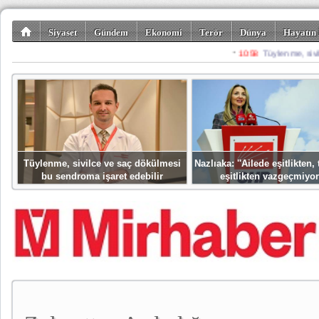
Siyaset
Gündem
Ekonomi
Terör
Dünya
Hayatın 
Kültür-Sanat
Bilim-Teknoloji
Gezi-Turizm
Spor
Misafir K
Tüylenme, sivilce ve saç dökülmesi
Nazlıaka: ''Ailede eşitlikten
bu sendroma işaret edebilir
eşitlikten vazgeçmiyor