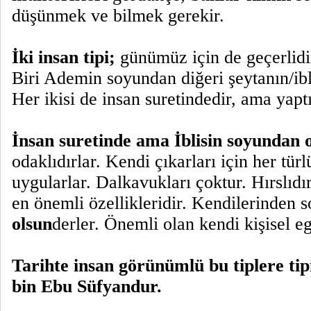
düşünmek ve bilmek gerekir.
İki insan tipi;
günümüz için de geçerlidi
Biri Ademin soyundan diğeri şeytanın/ibl
Her ikisi de insan suretindedir, ama yaptık
İnsan suretinde ama İblisin soyundan 
odaklıdırlar. Kendi çıkarları için her tür
uygularlar.
Dalkavukları çoktur. Hırslıdı
en önemli özellikleridir. Kendilerinden 
olsun
derler. Önemli olan kendi kişisel eg
Tarihte insan görünümlü bu tiplere ti
bin Ebu Süfyandur.