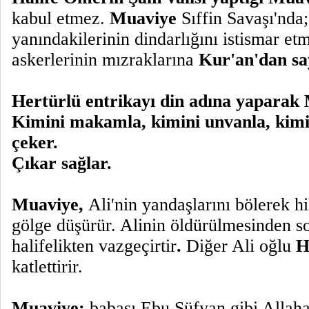
kabul etmez.
Muaviye
Sıffin Savaşı'nda;
yanındakilerinin dindarlığını istismar et
askerlerinin mızraklarına
Kur'an'dan say
Hertürlü entrikayı din adına yaparak 
Kimini makamla, kimini unvanla, kimi
çeker.
Çıkar sağlar.
Muaviye,
Ali'nin yandaşlarını bölerek hi
gölge düşürür. Alinin öldürülmesinden s
halifelikten vazgeçirtir
.
Diğer Ali oğlu
Hü
katlettirir.
Muaviye;
babası Ebu Süfyan gibi Allaha