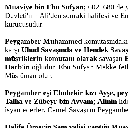
Muaviye bin Ebu Süfyan;
602  680 de
Devleti'nin Ali'den sonraki halifesi ve 
kurucusudur.
Peygamber Muhammed
komutasındak
karşı
Uhud Savaşında ve Hendek Savaş
müşriklerin komutanı olarak
savaşan
E
Harb'in
oğludur. Ebu Süfyan Mekke fet
Müslüman olur.
Peygamber eşi Ebubekir kızı Ayşe, pe
Talha ve Zübeyr bin Avvam; Alinin
lid
isyan ederler.
Cemel Savaşı'nı Peygamber
Halife Ömerin Şam valisi yaptığı Mua