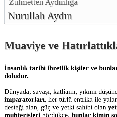
Zulmetten Aydınlığa
Nurullah Aydın
Muaviye ve Hatırlattıkl
İnsanlık tarihi ibretlik kişiler ve bunla
doludur.
Dünyada; savaşı, katliamı, yıkımı düşü
imparatorları
, her türlü entrika ile yal
desteği alan, güç ve yetki sahibi olan
yet
muhterisleri
gördükçe,
bunlar kimin s