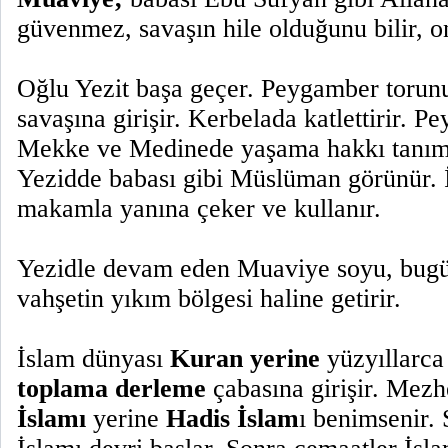
güvenmez, savaşın hile olduğunu bilir, o
Oğlu Yezit başa geçer. Peygamber torunu
savaşına girişir. Kerbelada katlettirir.
Mekke ve Medinede yaşama hakkı tanım
Yezidde babası gibi Müslüman görünür. İ
makamla yanına çeker ve kullanır.
Yezidle devam eden Muaviye soyu, bugü
vahşetin yıkım bölgesi haline getirir.
İslam dünyası
Kuran yerine
yüzyıllarca
toplama derleme
çabasına girişir. Mezh
İslamı
yerine
Hadis İslam
ı benimsenir.