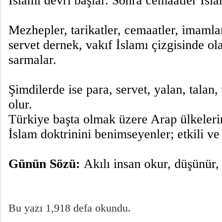
İslamı devri başlar. Sonra cemaatler İslam
Mezhepler, tarikatler, cemaatler, imamlar,
servet dernek, vakıf İslamı çizgisinde ol
sarmalar.
Şimdilerde ise para, servet, yalan, talan,
olur.
Türkiye başta olmak üzere Arap ülkeler
İslam doktrinini benimseyenler; etkili ve 
Günün Sözü:
Akılı insan okur, düşünür, 
Bu yazı 1,918 defa okundu.