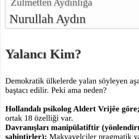
Zulmetten Aydınlığa
Nurullah Aydın
Yalancı Kim?
Demokratik ülkelerde yalan söyleyen aşağ
baştacı edilir. Peki ama neden?
Hollandalı psikolog Aldert Vrijêe göre
ortak 18 özelliği var.
Davranışları manipülatiftir (yönlendi
sahiptirler):
Makyavelciler pragmatik yal