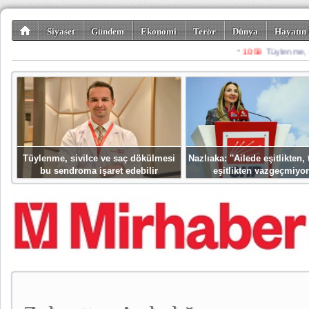
Siyaset
Gündem
Ekonomi
Terör
Dünya
Hayatın 
Kültür-Sanat
Bilim-Teknoloji
Gezi-Turizm
Spor
Misafir K
Tüylenme, sivilce ve saç dökülmesi
Nazlıaka: ''Ailede eşitlikten
bu sendroma işaret edebilir
eşitlikten vazgeçmiyor