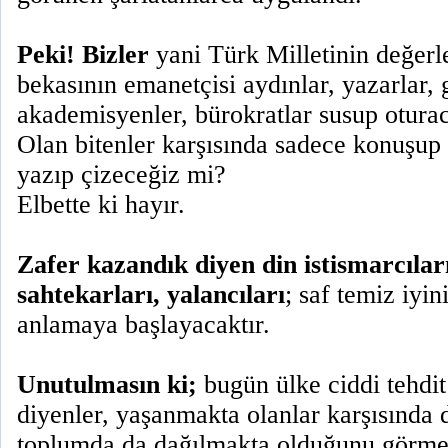
Peki! Bizler
yani Türk Milletinin değerle
bekasının emanetçisi aydınlar, yazarlar, 
akademisyenler, bürokratlar susup otura
Olan bitenler karşısında sadece konuşup
yazıp çizeceğiz mi?
Elbette ki hayır.
Zafer kazandık diyen din istismarcıların
sahtekarları, yalancıları
; saf temiz iyin
anlamaya başlayacaktır.
Unutulmasın ki;
bugün ülke ciddi tehdit
diyenler, yaşanmakta olanlar karşısında d
toplumda da dağılmakta olduğunu görmey