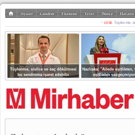
Siyaset
Gündem
Ekonomi
Terör
Dünya
Hayatın 
Kültür-Sanat
Bilim-Teknoloji
Gezi-Turizm
Spor
Misafir K
Tüylenme, sivilce ve saç dökülmesi
Nazlıaka: ''Ailede eşitlikten
bu sendroma işaret edebilir
eşitlikten vazgeçmiyor