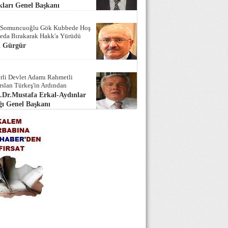
ları Genel Başkanı
 Somuncuoğlu Gök Kubbede Hoş
Seda Bırakarak Hakk'a Yürüdü
i Gürgür
rli Devlet Adamı Rahmetli
rslan Türkeş'in Ardından
.Dr.Mustafa Erkal-Aydınlar
ı Genel Başkanı