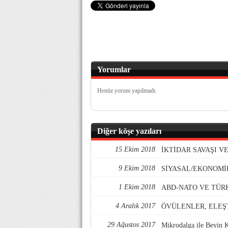
Yorumlar
Henüz yorum yapılmadı.
Diğer köşe yazıları
15 Ekim 2018
İKTİDAR SAVAŞI 
9 Ekim 2018
SİYASAL/EKONOMİ
1 Ekim 2018
ABD-NATO VE TÜR
4 Aralık 2017
ÖVÜLENLER, ELEŞ
29 Ağustos 2017
Mikrodalga ile Beyin 