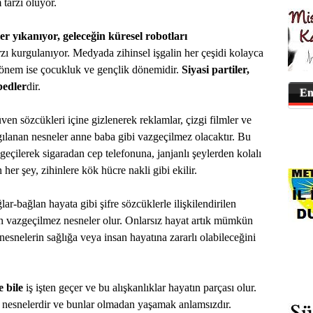
 tarzı oluyor.
ler yıkanıyor, geleceğin küresel robotları
ı kurgulanıyor. Medyada zihinsel işgalin her çeşidi kolayca
 dönem ise çocukluk ve gençlik dönemidir.
Siyasi partiler,
bedler
dir.
En
ven sözcükleri içine gizlenerek reklamlar, çizgi filmler ve
gılanan nesneler anne baba gibi vazgeçilmez olacaktır. Bu
 geçilerek sigaradan cep telefonuna, janjanlı şeylerden kolalı
her şey, zihinlere kök hücre nakli gibi ekilir.
ar-bağlan hayata gibi şifre sözcüklerle ilişkilendirilen
an vazgeçilmez nesneler olur. Onlarsız hayat artık mümkün
 nesnelerin sağlığa veya insan hayatına zararlı olabileceğini
e bile
iş işten geçer ve bu alışkanlıklar hayatın parçası olur.
 nesnelerdir ve bunlar olmadan yaşamak anlamsızdır.