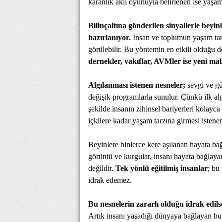
karanlık akıl oyunuyla belirlenen ise yaşam
Bilinçaltına gönderilen sinyallerle beyin
hazırlanıyor.
İnsan ve toplumun yaşam tarz
görülebilir. Bu yöntemin en etkili olduğu
dernekler, vakıflar, AVMler ise yeni ma
Algılanması istenen nesneler;
sevgi ve gü
değişik programlarla sunulur. Çünkü ilk al
şekilde insanın zihinsel bariyerleri kolayca
içkilere kadar yaşam tarzına girmesi istenen 
Beyinlere binlerce kere aşılanan hayata bağl
görüntü ve kurgular, insanı hayata bağlay
değildir.
Tek yönlü eğitilmiş insanlar
; bu
idrak edemez.
Bu nesnelerin zararlı olduğu idrak edils
Artık insanı yaşadığı dünyaya bağlayan bu