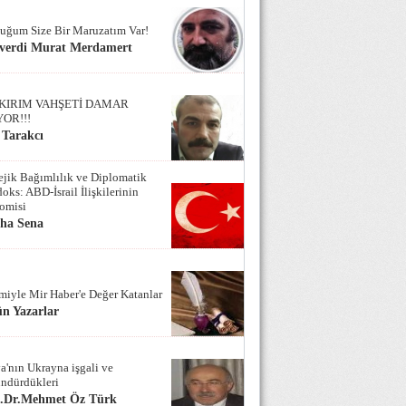
uğum Size Bir Maruzatım Var!
verdi Murat Merdamert
KIRIM VAHŞETİ DAMAR
YOR!!!
 Tarakcı
tejik Bağımlılık ve Diplomatik
oks: ABD-İsrail İlişkilerinin
omisi
iha Sena
miyle Mir Haber'e Değer Katanlar
n Yazarlar
a'nın Ukrayna işgali ve
ndürdükleri
f.Dr.Mehmet Öz Türk