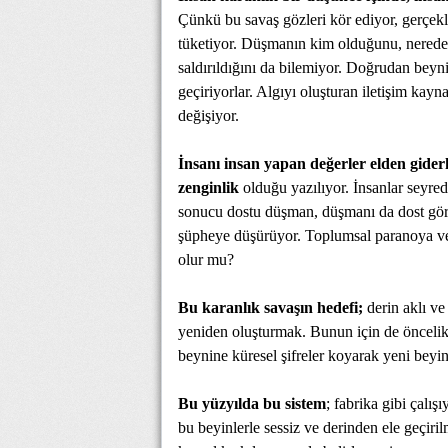
Çünkü bu savaş gözleri kör ediyor, gerçekl
tüketiyor. Düşmanın kim olduğunu, nerede 
saldırıldığını da bilemiyor. Doğrudan beyni
geçiriyorlar. Algıyı oluşturan iletişim kayn
değişiyor.
İnsanı insan yapan değerler elden gider
zenginlik
olduğu yazılıyor. İnsanlar seyred
sonucu dostu düşman, düşmanı da dost görm
şüpheye düşürüyor. Toplumsal paranoya ve
olur mu?
Bu karanlık savaşın hedefi;
derin aklı ve
yeniden oluşturmak. Bunun için de öncelikl
beynine küresel şifreler koyarak yeni beyin
Bu yüzyılda bu sistem
; fabrika gibi çalışı
bu beyinlerle sessiz ve derinden ele geçiril