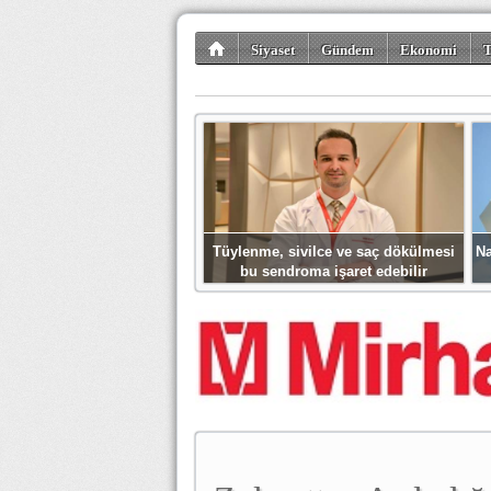
Siyaset
Gündem
Ekonomi
T
Kültür-Sanat
Bilim-Teknoloji
Gezi-Tu
Tüylenme, sivilce ve saç dökülmesi
Na
bu sendroma işaret edebilir