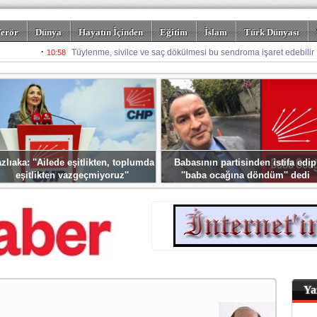
erör
Dünya
Hayatın İçinden
Eğitim
İslam
Türk Dünyası
rizm
Spor
Misafir Kalem
Foto Galeriler
zlıaka: ''Ailede eşitlikten, toplumda
Babasının partisinden istifa edip
eşitlikten vazgeçmiyoruz''
''baba ocağına döndüm'' dedi
Ya