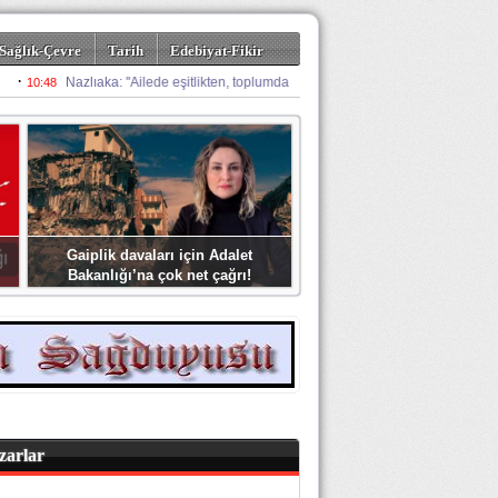
Sağlık-Çevre
Tarih
Edebiyat-Fikir
Gaiplik davaları için Adalet
Bakanlığı’na çok net çağrı!
zarlar