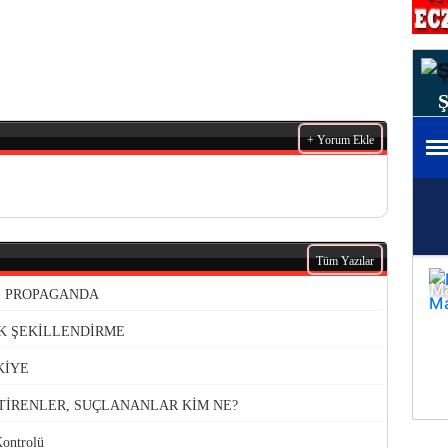
+ Yorum Ekle
Tüm Yazılar
VE PROPAGANDA
K ŞEKİLLENDİRME
KİYE
TİRENLER, SUÇLANANLAR KİM NE?
Kontrolü