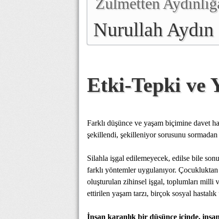
Zulmetten Aydınlığ
Nurullah Aydın
Etki-Tepki ve
Farklı düşünce ve yaşam biçimine davet hayk
şekillendi, şekilleniyor sorusunu sormadan
Silahla işgal edilemeyecek, edilse bile son
farklı yöntemler uygulanıyor. Çocukluktan b
oluşturulan zihinsel işgal, toplumları mill
ettirilen yaşam tarzı, birçok sosyal hastalık 
İnsan karanlık bir düşünce içinde, insani