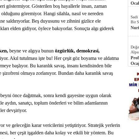
Ocak
eri göstermiyor. Gösterilen boş hayallerle insan, zaman
olduğunu göremiyor. Hangi silahla, nasıl ve nereden
Sadi
ne saldırıyorlar. Beş duyusunu ve zihnini gizlice ele
Bir 
Nur
akları elden gidiyor, öylece bakıyorlar. Sonuçta algı giderek
Değe
ken,
beyne ve algıya bunun
özgürlük, demokrasi,
Alpa
iyor. Akıl tutulması işte bu! Her çeşit göz boyama ve aldatma
Prof
Ocağ
eye başlıyor. Bu karanlık savaş, insanı kendisinden bile
 şizofreni olmaya zorlanıyor. Bundan daha karanlık savaş
 beyni önce dağıtmak, sonra kendi gayesine uygun olarak
e aydın, sanatçı, toplum önderleri ve bilim adamlarının
ler devşiriyor.
yor ve geleceğin karar vericilerini yetiştiriyor. Stratejik yerlerin
mesi, her çeşit işgalden daha kolay ve etkili bir yöntem. Bu