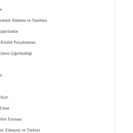
or
atejik Aldatma ve Yanıltma
aştırılanlar
e Kimlik Parçalanması
ıların Çığırtkanlığı
er
rkiye
 Umut
ret Fırtınası
ler Zihniyeti ve Türkiye