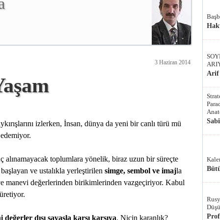
a
Başb
Hak
SOY
3 Haziran 2014
ARI
Arif
 Yaşam
Stra
Parad
Anat
Sab
ırışlarını izlerken, İnsan, dünya da yeni bir canlı türü mü
 edemiyor.
uç alınamayacak toplumlara yönelik, biraz uzun bir süreçte
Kale
Bütü
aşlayan ve ustalıkla yerleştirilen
simge, sembol ve imaj
la
i ve manevi değerlerinden birikimlerinden vazgeçiriyor. Kabul
üretiyor.
Rusy
Düşü
Pro
 değerler dışı savaşla karşı karşıya
. Niçin karanlık?