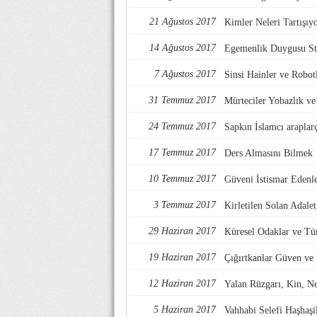
21 Ağustos 2017
Kimler Neleri Tartışıy
14 Ağustos 2017
Egemenlik Duygusu Str
7 Ağustos 2017
Sinsi Hainler ve Robotl
31 Temmuz 2017
Mürteciler Yobazlık v
24 Temmuz 2017
Sapkın İslamcı araplarç
17 Temmuz 2017
Ders Almasını Bilmek
10 Temmuz 2017
Güveni İstismar Edenl
3 Temmuz 2017
Kirletilen Solan Adalet
29 Haziran 2017
Küresel Odaklar ve Tü
19 Haziran 2017
Çığırtkanlar Güven ve
12 Haziran 2017
Yalan Rüzgarı, Kin, Nef
5 Haziran 2017
Vahhabi Selefi Haşhaşi