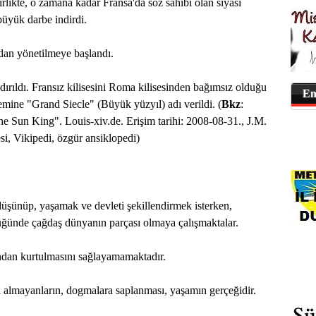
rlikte, o zamana kadar Fransa'da söz sahibi olan siyasi
büyük darbe indirdi.
ından yönetilmeye başlandı.
andırıldı. Fransız kilisesini Roma kilisesinden bağımsız olduğu
En
mine "Grand Siecle" (Büyük yüzyıl) adı verildi. (
Bkz
:
e Sun King". Louis-xiv.de. Erişim tarihi: 2008-08-31., J.M.
i, Vikipedi, özgür ansiklopedi)
düşünüp, yaşamak ve devleti şekillendirmek isterken,
üğünde çağdaş dünyanın parçası olmaya çalışmaktalar.
ından kurtulmasını sağlayamamaktadır.
 almayanların, dogmalara saplanması, yaşamın gerçeğidir.