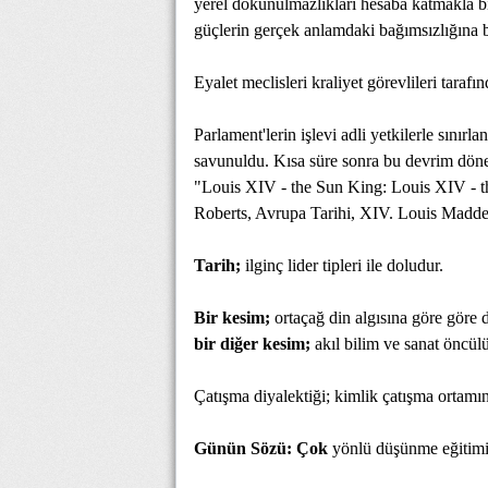
yerel dokunulmazlıkları hesaba katmakla bi
güçlerin gerçek anlamdaki bağımsızlığına 
Eyalet meclisleri kraliyet görevlileri taraf
Parlament'lerin işlevi adli yetkilerle sınırl
savunuldu. Kısa süre sonra bu devrim döne
"Louis XIV - the Sun King: Louis XIV - th
Roberts, Avrupa Tarihi, XIV. Louis Maddes
Tarih;
ilginç lider tipleri ile doludur.
Bir kesim;
ortaçağ din algısına göre göre 
bir diğer kesim;
akıl bilim ve sanat öncül
Çatışma diyalektiği; kimlik çatışma ortam
Günün Sözü: Çok
yönlü düşünme eğitimi