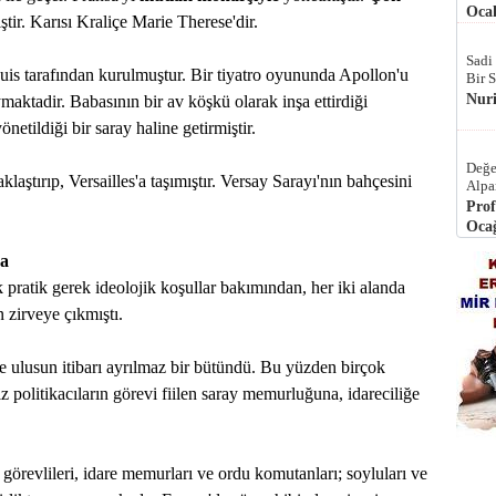
Ocak
ştir. Karısı Kraliçe Marie Therese'dir.
Sadi
uis tarafından kurulmuştur. Bir tiyatro oyununda Apollon'u
Bir 
Nur
maktadir. Babasının bir av köşkü olarak inşa ettirdiği
önetildiği bir saray haline getirmiştir.
Değe
laştırıp, Versailles'a taşımıştır. Versay Sarayı'nın bahçesini
Alpa
Prof
Ocağ
sa
 pratik gerek ideolojik koşullar bakımından, her iki alanda
zirveye çıkmıştı.
ve ulusun itibarı ayrılmaz bir bütündü. Bu yüzden birçok
politikacıların görevi fiilen saray memurluğuna, idareciliğe
t görevlileri, idare memurları ve ordu komutanları; soyluları ve