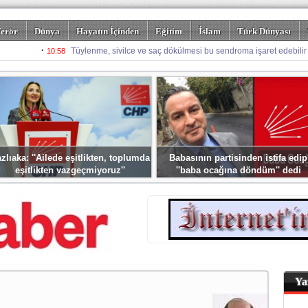
erör
Dünya
Hayatın İçinden
Eğitim
İslam
Türk Dünyası
rizm
Spor
Misafir Kalem
Foto Galeriler
zlıaka: ''Ailede eşitlikten, toplumda
Babasının partisinden istifa edip
eşitlikten vazgeçmiyoruz''
''baba ocağına döndüm'' dedi
Ya