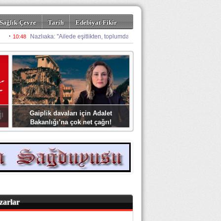
Sağlık-Çevre
Tarih
Edebiyat-Fikir
Gaiplik davaları için Adalet
Bakanlığı’na çok net çağrı!
zarlar