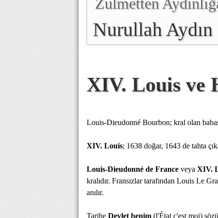
Zulmetten Aydınlığ
Nurullah Aydın
XIV. Louis ve H
Louis-Dieudonné Bourbon; kral olan babası
XIV. Louis
; 1638 doğar, 1643 de tahta çıka
Louis-Dieudonné de France
veya
XIV. 
kralıdır. Fransızlar tarafından Louis Le G
anılır.
Tarihe
Devlet benim
(l'État c'est moi) söz