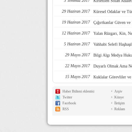
3 Temmuz 2017
Kirletilen Solan Adalet
29 Haziran 2017
Küresel Odaklar ve Tü
19 Haziran 2017
Çığırtkanlar Güven ve
12 Haziran 2017
Yalan Rüzgarı, Kin, Nef
5 Haziran 2017
Vahhabi Selefi Haşhaşi
29 Mayıs 2017
Bilgi Algı Medya Huk
22 Mayıs 2017
Duyarlı Olmak Ama Ne
15 Mayıs 2017
Kuklalar Görevliler ve 
Haber Bülteni eklentisi
Arşiv
Twitter
Künye
Facebook
İletişim
RSS
Reklam
9,339 µs