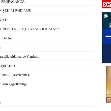
VE PROPAGANDA
K ŞEKİLLENDİRME
KİYE
TİRENLER, SUÇLANANLAR KİM NE?
Kontrolü
or
atejik Aldatma ve Yanıltma
aştırılanlar
e Kimlik Parçalanması
ıların Çığırtkanlığı
er