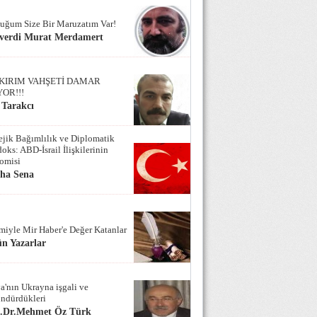
uğum Size Bir Maruzatım Var!
verdi Murat Merdamert
KIRIM VAHŞETİ DAMAR
YOR!!!
 Tarakcı
tejik Bağımlılık ve Diplomatik
oks: ABD-İsrail İlişkilerinin
omisi
iha Sena
miyle Mir Haber'e Değer Katanlar
n Yazarlar
a'nın Ukrayna işgali ve
ndürdükleri
f.Dr.Mehmet Öz Türk