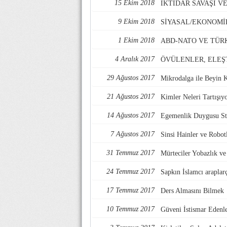
15 Ekim 2018
İKTİDAR SAVAŞI 
9 Ekim 2018
SİYASAL/EKONOMİ
1 Ekim 2018
ABD-NATO VE TÜR
4 Aralık 2017
ÖVÜLENLER, ELEŞ
29 Ağustos 2017
Mikrodalga ile Beyin 
21 Ağustos 2017
Kimler Neleri Tartışıy
14 Ağustos 2017
Egemenlik Duygusu Str
7 Ağustos 2017
Sinsi Hainler ve Robotl
31 Temmuz 2017
Mürteciler Yobazlık v
24 Temmuz 2017
Sapkın İslamcı araplarç
17 Temmuz 2017
Ders Almasını Bilmek
10 Temmuz 2017
Güveni İstismar Edenl