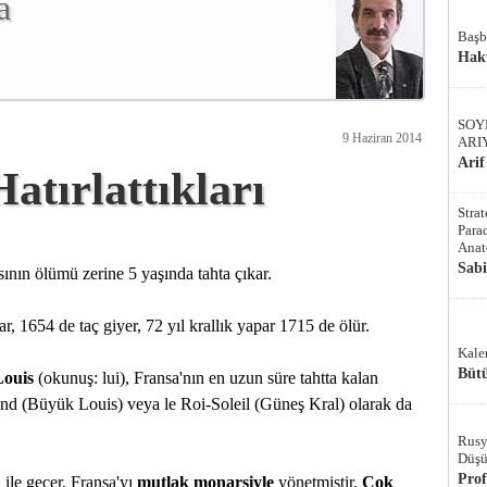
a
Başb
Hak
SOY
9 Haziran 2014
ARI
Arif
atırlattıkları
Stra
Parad
Anat
Sab
nın ölümü zerine 5 yaşında tahta çıkar.
r, 1654 de taç giyer, 72 yıl krallık yapar 1715 de ölür.
Kale
Bütü
Louis
(okunuş: lui), Fransa'nın en uzun süre tahtta kalan
rand (Büyük Louis) veya le Roi-Soleil (Güneş Kral) olarak da
Rusy
Düşü
Pro
ü ile geçer. Fransa'yı
mutlak monarşiyle
yönetmiştir.
Çok