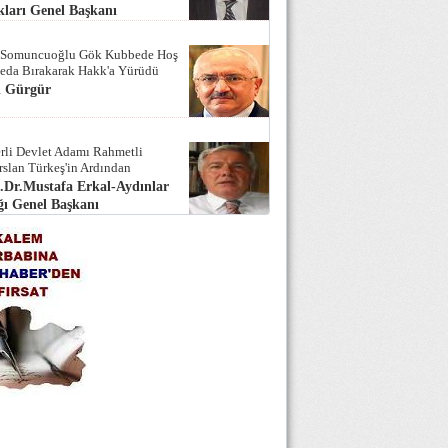
ları Genel Başkanı
 Somuncuoğlu Gök Kubbede Hoş
Seda Bırakarak Hakk'a Yürüdü
i Gürgür
rli Devlet Adamı Rahmetli
rslan Türkeş'in Ardından
.Dr.Mustafa Erkal-Aydınlar
ı Genel Başkanı