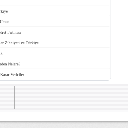
rkiye
 Umut
ret Fırtınası
ler Zihniyeti ve Türkiye
uk
den Nelere?
Karar Vericiler