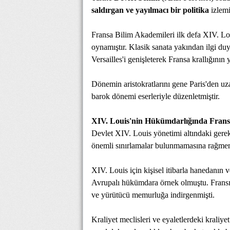
saldırgan ve yayılmacı bir politika
izlemi
Fransa Bilim Akademileri ilk defa XIV. Lo
oynamıştır. Klasik sanata yakından ilgi duy
Versailles'i genişleterek Fransa krallığının y
Dönemin aristokratlarını gene Paris'den uzak
barok dönemi eserleriyle düzenletmiştir.
XIV. Louis'nin Hükümdarlığında Fran
Devlet XIV. Louis yönetimi altındaki gerek
önemli sınırlamalar bulunmamasına rağmen 
XIV. Louis için kişisel itibarla hanedanın 
Avrupalı hükümdara örnek olmuştu. Fransız 
ve yürütücü memurluğa indirgenmişti.
Kraliyet meclisleri ve eyaletlerdeki kraliye