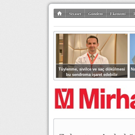
Siyaset
Gündem
Ekonomi
T
Kültür-Sanat
Bilim-Teknoloji
Gezi-Tu
Tüylenme, sivilce ve saç dökülmesi
Na
bu sendroma işaret edebilir