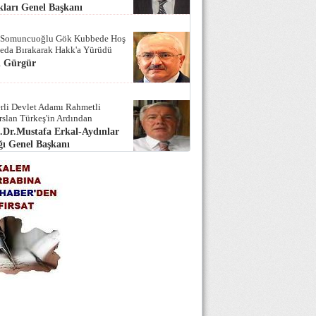
ları Genel Başkanı
 Somuncuoğlu Gök Kubbede Hoş
Seda Bırakarak Hakk'a Yürüdü
i Gürgür
rli Devlet Adamı Rahmetli
rslan Türkeş'in Ardından
.Dr.Mustafa Erkal-Aydınlar
ı Genel Başkanı