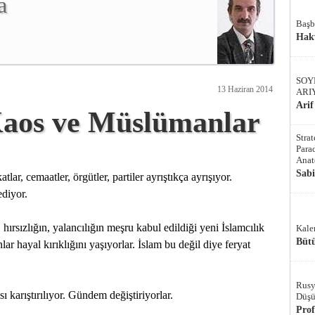
a
Başb
Hak
SOY
13 Haziran 2014
ARI
Arif
aos ve Müslümanlar
Stra
Parad
Anat
Sab
ar, cemaatler, örgütler, partiler ayrıştıkça ayrışıyor.
ediyor.
hırsızlığın, yalancılığın meşru kabul edildiği yeni İslamcılık
Kale
Bütü
r hayal kırıklığını yaşıyorlar. İslam bu değil diye feryat
Rusy
ı karıştırılıyor. Gündem değiştiriyorlar.
Düşü
Pro