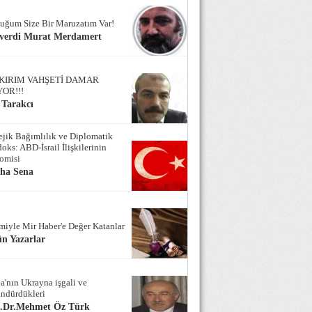
uğum Size Bir Maruzatım Var!
verdi Murat Merdamert
KIRIM VAHŞETİ DAMAR
YOR!!!
 Tarakcı
tejik Bağımlılık ve Diplomatik
oks: ABD-İsrail İlişkilerinin
omisi
iha Sena
miyle Mir Haber'e Değer Katanlar
n Yazarlar
a'nın Ukrayna işgali ve
ndürdükleri
f.Dr.Mehmet Öz Türk