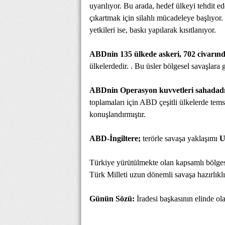
uyarılıyor. Bu arada, hedef ülkeyi tehdit ede
çıkartmak için silahlı mücadeleye başlıyor
yetkileri ise, baskı yapılarak kısıtlanıyor.
ABDnin 135 ülkede askeri, 702 civarında
ülkelerdedir. . Bu üsler bölgesel savaşlara 
ABDnin Operasyon kuvvetleri sahadadı
toplamaları için ABD çeşitli ülkelerde temsil
konuşlandırmıştır.
ABD-İngiltere;
terörle savaşa yaklaşımı
U
Türkiye yürütülmekte olan kapsamlı bölgese
Türk Milleti uzun dönemli savaşa hazırlıklı
Günün Sözü:
İradesi başkasının elinde ola