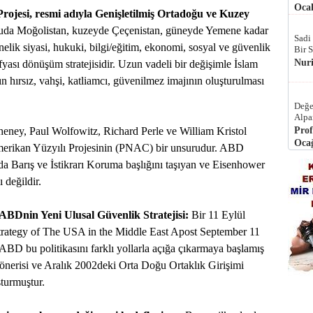
Ocak
ojesi, resmi adıyla Genişletilmiş Ortadoğu ve Kuzey
uda Moğolistan, kuzeyde Çeçenistan, güneyde Yemene kadar
Sadi
elik siyasi, hukuki, bilgi/eğitim, ekonomi, sosyal ve güvenlik
Bir 
Nur
fyası dönüşüm stratejisidir. Uzun vadeli bir değişimle İslam
n hırsız, vahşi, katliamcı, güvenilmez imajının oluşturulması
Değe
Alpa
ey, Paul Wolfowitz, Richard Perle ve William Kristol
Prof
Ocağ
erikan Yüzyılı Projesinin (PNAC) bir unsurudur. ABD
da Barış ve İstikrarı Koruma başlığını taşıyan ve Eisenhower
 değildir.
Dnin Yeni Ulusal Güvenlik Stratejisi:
Bir 11 Eylül
Strategy of The USA in the Middle East Apost September 11
 ABD bu politikasını farklı yollarla açığa çıkarmaya başlamış
nerisi ve Aralık 2002deki Orta Doğu Ortaklık Girişimi
turmuştur.