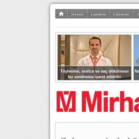
Siyaset
Gündem
Ekonomi
T
Kültür-Sanat
Bilim-Teknoloji
Gezi-Tu
Tüylenme, sivilce ve saç dökülmesi
Na
bu sendroma işaret edebilir