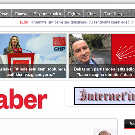
erör
Dünya
Hayatın İçinden
Eğitim
İslam
Türk Dünyası
rizm
Spor
Misafir Kalem
Foto Galeriler
zlıaka: ''Ailede eşitlikten, toplumda
Babasının partisinden istifa edip
eşitlikten vazgeçmiyoruz''
''baba ocağına döndüm'' dedi
Ya