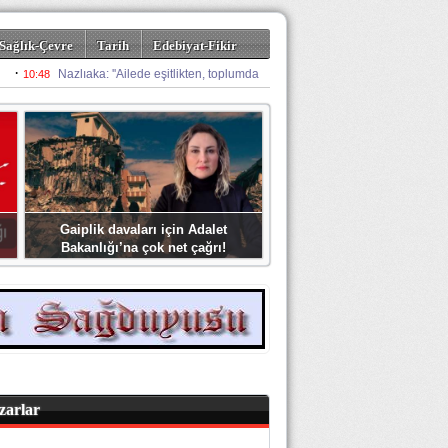
Sağlık-Çevre
Tarih
Edebiyat-Fikir
Gaiplik davaları için Adalet
Bakanlığı’na çok net çağrı!
zarlar