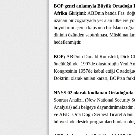
BOP genel anlamıyla Büyük Ortadoğu Pr
Afrika Girişimi;
ABDnin batıda Fas, doğ
uzanan bir coğrafyada yer alan ülkelere yön
boyutlarını içeren kapsamlı bir İslam coğra
dininin özünden saptırılması, Müslümanları
hedeflenmiştir.
BOP;
ABDnin Donald Rumsfeld, Dick Chen
öncülüğünde, 1997de oluşturduğu Yeni Am
Kongresinin 1957de kabul ettiği Ortadoğu
Doktrini olarak anılan kararı, BOPtan farklı
NNSS 02 olarak kodlanan Ortadoğuda AB
Sonrası Analizi, (New National Security 
Analysis) adlı belgeye dayandırılmaktadır.
ve ABD- Orta Doğu Serbest Ticaret Alanı ö
bünyesinde destek programları bunları oluş