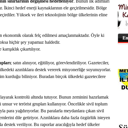
nin sınırlarının değişmesi hedefleniyor
. Bunun ilk adımları
tır. İkinci hedef enerji kaynaklarının ele geçirilmesidir. Bölge
çirdiler. Yüksek ve ileri teknolojinin bölge ülkelerinin eline
in ekonomik olarak felç edilmesi amaçlanmaktadır. Öyle ki
En
yoksa hiçbir şey yapamaz haldedir.
karışıklık çıkartılıyor.
upları
; satın alınıyor, eğitiliyor, görevlendiriliyor. Gazeteciler,
ülkedeki azınlıklara destek vererek misyonerliğe soyunuyorlar.
birim kurduğu biliniyor. Buradan birçok ülkedeki gazetecilere
ulayarak kontrolü altında tutuyor. Bunun zeminini hazırlamak
ü unsur ve terörist grupları kullanıyor. Öncelikle sivil toplum
ıyla para yağdırıyorlar. Bu paralarla meydanlara çıkan sivil
mlerini dile getiriyor. Azınlıklara daha fazla özgürlük isteyen
la destek veriliyor. Bu raporlar aracılığıyla hedef ülkeler