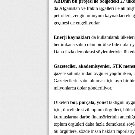
ABDnin bu projesi ile bölgedeki 27 ülke
da Afganistan ve Irakın işgalleri ile atılmış
petrolleri, zengin uranyum kaynakları ele ge
geçmesi de engelliyorlar.
Enerji kaynakları
da kullanılarak ülkeler
her imkana sahip olan bir ülke bile doları 
Daha fazla demokrasi söylemleriyle, ülkede 
Gazeteciler, akademisyenler, STK mens
gazete sütunlarından övgüler yağdırırken, 
Gazetecilerin satın alınması için ayrı bir 
milyonlarca dolar gönderiliyor.
Ülkeleri
böl, parçala, yönet
taktiğini uyg
için, öncelikle sivil toplum örgütleri, bölüc
kuruluşlarına darbe finansörlerinin aracılığ
toplum örgütleri daha fazla demokrasi söyle
bu örgütlere, sözde insan hakları raporlarıy