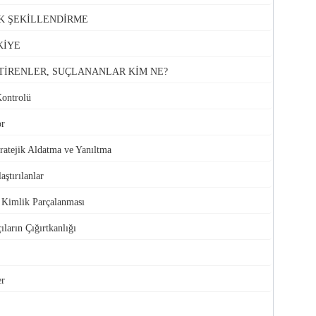
K ŞEKİLLENDİRME
KİYE
TİRENLER, SUÇLANANLAR KİM NE?
Kontrolü
or
atejik Aldatma ve Yanıltma
aştırılanlar
e Kimlik Parçalanması
ıların Çığırtkanlığı
er