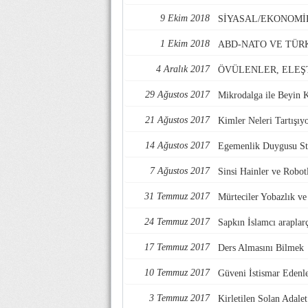
9 Ekim 2018
SİYASAL/EKONOMİ
1 Ekim 2018
ABD-NATO VE TÜR
4 Aralık 2017
ÖVÜLENLER, ELEŞ
29 Ağustos 2017
Mikrodalga ile Beyin 
21 Ağustos 2017
Kimler Neleri Tartışıy
14 Ağustos 2017
Egemenlik Duygusu Str
7 Ağustos 2017
Sinsi Hainler ve Robotl
31 Temmuz 2017
Mürteciler Yobazlık v
24 Temmuz 2017
Sapkın İslamcı araplarç
17 Temmuz 2017
Ders Almasını Bilmek
10 Temmuz 2017
Güveni İstismar Edenl
3 Temmuz 2017
Kirletilen Solan Adalet