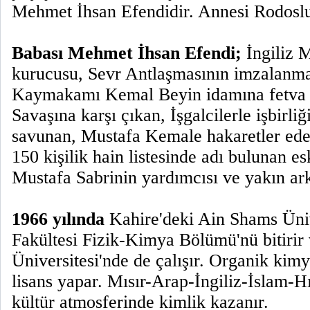
Mehmet İhsan Efendidir. Annesi Rodoslu
Babası Mehmet İhsan Efendi;
İngiliz 
kurucusu, Sevr Antlaşmasının imzalanma
Kaymakamı Kemal Beyin idamına fetva 
Savaşına karşı çıkan, İşgalcilerle işbirli
savunan, Mustafa Kemale hakaretler ede
150 kişilik hain listesinde adı bulunan e
Mustafa Sabrinin yardımcısı ve yakın ark
1966 yılında
Kahire'deki Ain Shams Üniv
Fakültesi Fizik-Kimya Bölümü'nü bitirir 
Üniversitesi'nde de çalışır. Organik ki
lisans yapar. Mısır-Arap-İngiliz-İslam-
Hı
kültür atmosferinde kimlik kazanır.