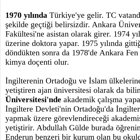
1970 yılında
Türkiye'ye gelir. TC vatand
şekilde geçtiği belirsizdir. Ankara Ünive
Fakültesi'ne asistan olarak girer. 1974 y
üzerine doktora yapar. 1975 yılında gittiğ
döndükten sonra da 1978'de Ankara Fen 
kimya doçenti olur.
İngilterenin Ortadoğu ve İslam ülkelerine
yetiştiren ajan üniversitesi olarak da bil
Üniversitesi'nde
akademik çalışma yapar
İngiltere Devleti'nin Ortadoğu'da İngilte
yapmak üzere görevlendireceği akademi
yetiştirir. Abdullah Gülde burada öğren
Enderun benzeri bir kurum olan bu okuld