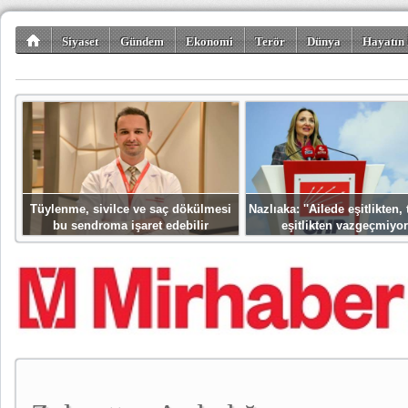
Siyaset
Gündem
Ekonomi
Terör
Dünya
Hayatın 
Kültür-Sanat
Bilim-Teknoloji
Gezi-Turizm
Spor
Misafir K
Tüylenme, sivilce ve saç dökülmesi
Nazlıaka: ''Ailede eşitlikten
bu sendroma işaret edebilir
eşitlikten vazgeçmiyor