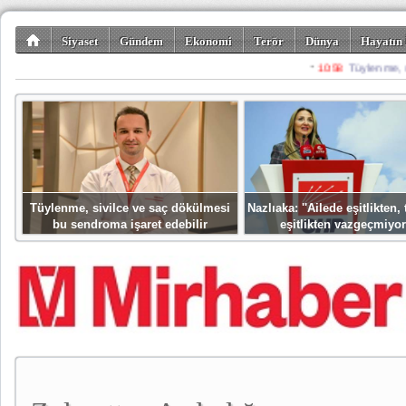
Siyaset
Gündem
Ekonomi
Terör
Dünya
Hayatın 
Kültür-Sanat
Bilim-Teknoloji
Gezi-Turizm
Spor
Misafir K
Tüylenme, sivilce ve saç dökülmesi
Nazlıaka: ''Ailede eşitlikten
bu sendroma işaret edebilir
eşitlikten vazgeçmiyor