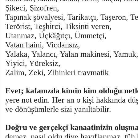
Şikeci, Şizofren,
Tapınak şövalyesi, Tarikatçı, Taşeron, T
Terörist, Teşhirci, Tiksinti veren,
Utanmaz, Üçkâğıtçı, Ümmetçi,
Vatan haini, Vicdansız,
Yalaka, Yalancı, Yalan makinesi, Yamuk,
Yiyici, Yüreksiz,
Zalim, Zeki, Zihinleri travmatik
Evet; kafanızda kimin kim olduğu netl
yere not edin. Her an o kişi hakkında dü
ve dönüşümlerle sizi yanıltabilir.
Doğru ve gerçekçi kanaatinizin oluşma
demez, nasıl oldu diye hayıflanmaz, tüh 