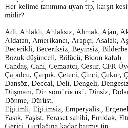
Her kelime tanımına uyan tip, karşıt ke
midir?
Adi, Ahlaklı, Ahlaksız, Ahmak, Ajan, Akı
Aldatan, Amerikancı, Arapçı, Asalak, A
Becerikli, Beceriksiz, Beyinsiz, Bilderb
Bozuk düşünceli, Bölücü, Bidon kafalı
Candaş, Cani, Cemaatçi, Cesur, CFR Üyes
Çapulcu, Çarpık, Çeteci, Çinci, Çukur, 
Dansöz, Deccal, Deli, Dengeli, Dengesiz
Düşmanı, Din sömürücüsü, Dinsiz, Dolan
Dönme, Dürüst,
Eğitimli, Eğitimsiz, Emperyalist, Ergene
Fasık, Faşist, Feraset sahibi, Fırıldak, Fit
Gerici, Gırtlağına kadar batmış tip,