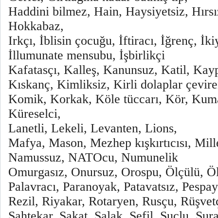
Haddini bilmez, Hain, Haysiyetsiz, Hırsı
Hokkabaz,
Irkçı, İblisin çocuğu, İftiracı, İğrenç, İki
İllumunate mensubu, İşbirlikçi
Kafatasçı, Kalleş, Kanunsuz, Katil, Kay
Kıskanç, Kimliksiz, Kirli dolaplar çeviren
Komik, Korkak, Köle tüccarı, Kör, Kum
Küreselci,
Lanetli, Lekeli, Levanten, Lions,
Mafya, Mason, Mezhep kışkırtıcısı, Mill
Namussuz, NATOcu, Numunelik
Omurgasız, Onursuz, Orospu, Ölçülü, Ö
Palavracı, Paranoyak, Patavatsız, Pespay
Rezil, Riyakar, Rotaryen, Rusçu, Rüşvetç
Sahtekar, Sakat, Salak, Sefil, Suçlu, Sura