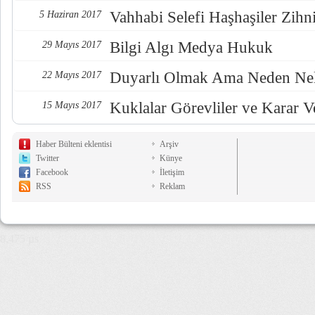
Vahhabi Selefi Haşhaşiler Zihn
5 Haziran 2017
Bilgi Algı Medya Hukuk
29 Mayıs 2017
Duyarlı Olmak Ama Neden Nel
22 Mayıs 2017
Kuklalar Görevliler ve Karar Ve
15 Mayıs 2017
Haber Bülteni eklentisi
Arşiv
Twitter
Künye
Facebook
İletişim
RSS
Reklam
8,475 µs