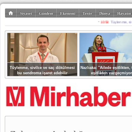
Siyaset
Gündem
Ekonomi
Terör
Dünya
Hayatın 
Kültür-Sanat
Bilim-Teknoloji
Gezi-Turizm
Spor
Misafir K
Tüylenme, sivilce ve saç dökülmesi
Nazlıaka: ''Ailede eşitlikten
bu sendroma işaret edebilir
eşitlikten vazgeçmiyor