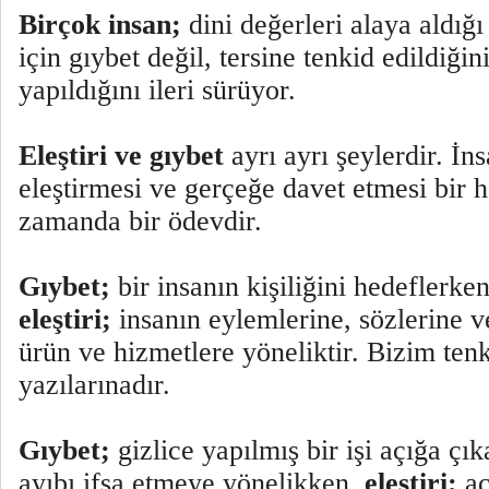
Birçok insan;
dini değerleri alaya aldığı
için gıybet değil, tersine tenkid edildiği
yapıldığını ileri sürüyor.
Eleştiri ve gıybet
ayrı ayrı şeylerdir. İn
eleştirmesi ve gerçeğe davet etmesi bir h
zamanda bir ödevdir.
Gıybet;
bir insanın kişiliğini hedeflerke
eleştiri;
insanın eylemlerine, sözlerine 
ürün ve hizmetlere yöneliktir. Bizim ten
yazılarınadır.
Gıybet;
gizlice yapılmış bir işi açığa çı
ayıbı ifşa etmeye yönelikken,
eleştiri;
aç